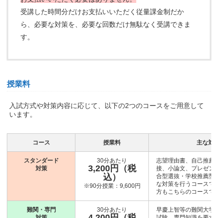
受講した時間分だけお支払いいただく従量課金制だか
ら、必要な対策を、必要な回数だけ無駄なく受講できま
す。
授業料
入試方式や対策内容に応じて、以下の2つのコースをご用意して
います。
コース
授業料
主な対
スタンダード
30分あたり
志望理由書、自己推薦
3,200円（税
対策
接、小論文、プレゼン
込）
合型選抜・学校推薦型
な対策を行うコースです
※90分授業：9,600円
方もこちらのコースで
難関・専門
30分あたり
早慶上智等の難関大学
4,200円（税
対策
試験、専門知識を要す