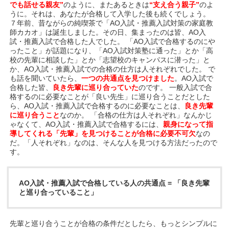
でも話せる親友”
のように、またあるときは
“支え合う親子”
のよ
うに。それは、あなたが合格して入学した後も続くでしょう。
７年前、昔ながらの純喫茶で「AO入試・推薦入試対策の家庭教
師カカオ」は誕生しました。その日、集まったのは皆、AO入
試・推薦入試で合格した人でした。 「AO入試で合格するのにや
ったこと」が話題になり、「AO入試対策塾に通った」とか「高
校の先輩に相談した」とか「志望校のキャンパスに潜った」と
か、AO入試・推薦入試での合格の仕方は人それぞれでした。 で
も話を聞いていたら、
一つの共通点を見つけました
。AO入試で
合格した皆、
良き先輩に巡り合っていた
のです。 一般入試で合
格するのに必要なことが「良い先生」に巡り合うことだとした
ら、AO入試・推薦入試で合格するのに必要なことは、
良き先輩
に巡り合うこと
なのか。 「合格の仕方は人それぞれ」なんかじ
ゃなくて、AO入試・推薦入試で合格するには、
親身になって指
導してくれる「先輩」を見つけることが合格に必要不可欠
なの
だ。「人それぞれ」なのは、そんな人を見つける方法だったので
す。
AO入試・推薦入試で合格している人の共通点 = 「良き先輩
と巡り合っていること」
先輩と巡り合うことが合格の条件だとしたら、もっとシンプルに