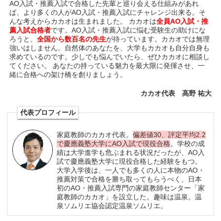
AO入試・推薦入試で合格した先輩と巡り会える仕組みがあれ
ば、より多くの人がAO入試・推薦入試にチャレンジ出来る。そ
んな考えからカカオは生まれました。 カカオは
全員AO入試・推
薦入試合格者
です。AO入試・推薦入試に悩む受験生の助けにな
ろうと、
全国から数百名の先生
が待っています。カカオでは無理
強いはしません。自然体のあなたを、大学もカカオも自分自身も
求めているのです。少しでも悩んでいたら、ぜひカカオに相談し
てください。 あなたの持っている魅力を最大限に発揮させ、一
緒に合格への架け橋を創りましょう。
カカオ代表 高野 祐大
代表プロフィール
家庭教師のカカオ代表。
偏差値30、評定平均2.2
で慶應義塾大学にAO入試で現役合格
。学校の成
績は大学進学も危ぶまれる状況だったが、AO入
試で慶應義塾大学に現役合格した経験をもつ。
大学入学後は、一人でも多くの人に本物のAO・
推薦対策で合格を勝ち取ってもらうべく、日本
初のAO・推薦入試専門の家庭教師センター「家
庭教師のカカオ」を設立した。趣味は温泉。温
泉ソムリエ協会認定温泉ソムリエ。