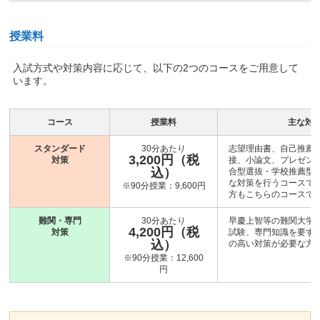
授業料
入試方式や対策内容に応じて、以下の2つのコースをご用意して
います。
コース
授業料
主な対
スタンダード
30分あたり
志望理由書、自己推薦
3,200円（税
対策
接、小論文、プレゼン
込）
合型選抜・学校推薦型
な対策を行うコースです
※90分授業：9,600円
方もこちらのコースで
難関・専門
30分あたり
早慶上智等の難関大学
4,200円（税
対策
試験、専門知識を要す
込）
の高い対策が必要な方
※90分授業：12,600
円