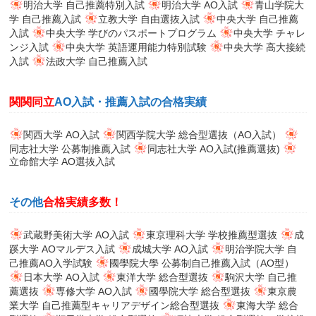
明治大学 自己推薦特別入試
明治大学 AO入試
青山学院大
学 自己推薦入試
立教大学 自由選抜入試
中央大学 自己推薦
入試
中央大学 学びのパスポートプログラム
中央大学 チャレ
ンジ入試
中央大学 英語運用能力特別試験
中央大学 高大接続
入試
法政大学 自己推薦入試
関関同立
AO入試・推薦入試の合格実績
関西大学 AO入試
関西学院大学 総合型選抜（AO入試）
同志社大学 公募制推薦入試
同志社大学 AO入試(推薦選抜)
立命館大学 AO選抜入試
その他
合格実績多数！
武蔵野美術大学 AO入試
東京理科大学 学校推薦型選抜
成
蹊大学 AOマルデス入試
成城大学 AO入試
明治学院大学 自
己推薦AO入学試験
國學院大學 公募制自己推薦入試（AO型）
日本大学 AO入試
東洋大学 総合型選抜
駒沢大学 自己推
薦選抜
専修大学 AO入試
國學院大学 総合型選抜
東京農
業大学 自己推薦型キャリアデザイン総合型選抜
東海大学 総合