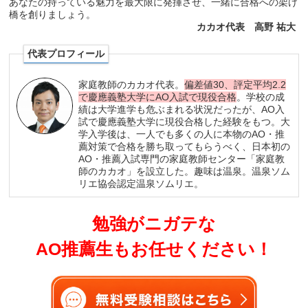
あなたの持っている魅力を最大限に発揮させ、一緒に合格への架け
橋を創りましょう。
カカオ代表 高野 祐大
代表プロフィール
家庭教師のカカオ代表。
偏差値30、評定平均2.2
で慶應義塾大学にAO入試で現役合格
。学校の成
績は大学進学も危ぶまれる状況だったが、AO入
試で慶應義塾大学に現役合格した経験をもつ。大
学入学後は、一人でも多くの人に本物のAO・推
薦対策で合格を勝ち取ってもらうべく、日本初の
AO・推薦入試専門の家庭教師センター「家庭教
師のカカオ」を設立した。趣味は温泉。温泉ソム
リエ協会認定温泉ソムリエ。
勉強がニガテな
AO推薦生もお任せください！