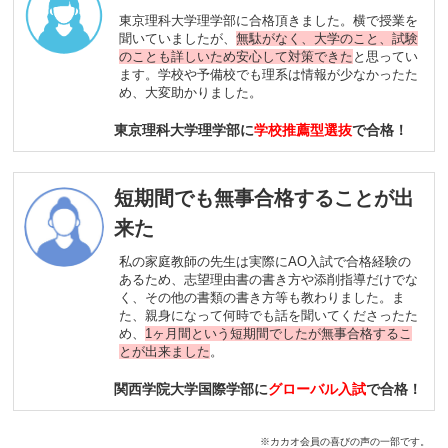
東京理科大学理学部に合格頂きました。横で授業を
聞いていましたが、
無駄がなく、大学のこと、試験
のことも詳しいため安心して対策できた
と思ってい
ます。学校や予備校でも理系は情報が少なかったた
め、大変助かりました。
東京理科大学理学部に
学校推薦型選抜
で合格！
短期間でも無事合格することが出
来た
私の家庭教師の先生は実際にAO入試で合格経験の
あるため、志望理由書の書き方や添削指導だけでな
く、その他の書類の書き方等も教わりました。ま
た、親身になって何時でも話を聞いてくださったた
め、
1ヶ月間という短期間でしたが無事合格するこ
とが出来ました
。
関西学院大学国際学部に
グローバル入試
で合格！
※カカオ会員の喜びの声の一部です。