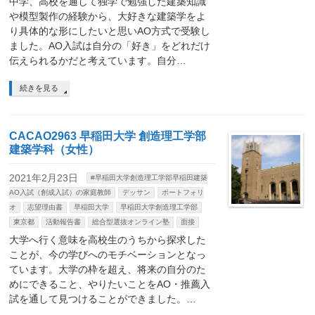
中学、高校を通して独学で勉強した建築知識
や模型製作の経験から、大好きな建築学をよ
り具体的な形にしたいと思いAO方式で受験し
ました。AO入試は自分の「好き」をどれだけ
伝えられるかだと考えています。自分…
続きを見る
CACAO2963 早稲田大学 創造理工学部
建築学科（女性）
2021年2月23日
#早稲田大学創造理工学部早稲田建築
AO入試（創成入試）の家庭教師
デッサン
ポートフォリ
オ
志望理由書
早稲田大学
早稲田大学創造理工学部
東京都
活動報告書
総合型選抜オンライン塾
面接
大学へ行く意味を高校生のうちから探求した
ことが、今の学びへのモチベーションとなっ
ています。大学の枠を超え、将来の自分のた
めにできること、やりたいことをAO・推薦入
試を通して見つけることができました。…