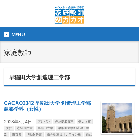
MENU
家庭教師
早稲田大学創造理工学部
CACAO3342 早稲田大学 創造理工学部
建築学科（女性）
2023年8月4日
プレゼン
任意提出資料
個人面接
実技
志望理由書
早稲田大学
早稲田大学創造理工学
部
東京都
活動報告書
総合型選抜オンライン塾
自己