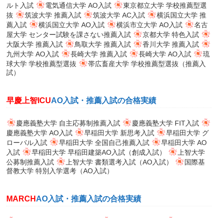
ルト入試
電気通信大学 AO入試
東京都立大学 学校推薦型選
抜
筑波大学 推薦入試
筑波大学 AC入試
横浜国立大学 推
薦入試
横浜国立大学 AO入試
横浜市立大学 AO入試
名古
屋大学 センター試験を課さない推薦入試
京都大学 特色入試
大阪大学 推薦入試
鳥取大学 推薦入試
香川大学 推薦入試
九州大学 AO入試
長崎大学 推薦入試
長崎大学 AO入試
琉
球大学 学校推薦型選抜
帯広畜産大学 学校推薦型選抜（推薦入
試）
早慶上智ICU
AO入試・推薦入試の合格実績
慶應義塾大学 自主応募制推薦入試
慶應義塾大学 FIT入試
慶應義塾大学 AO入試
早稲田大学 新思考入試
早稲田大学 グ
ローバル入試
早稲田大学 全国自己推薦入試
早稲田大学 AO
入試
早稲田大学 早稲田建築AO入試（創成入試）
上智大学
公募制推薦入試
上智大学 書類選考入試（AO入試）
国際基
督教大学 特別入学選考（AO入試）
MARCH
AO入試・推薦入試の合格実績