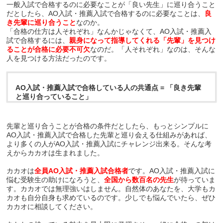
一般入試で合格するのに必要なことが「良い先生」に巡り合うこと
だとしたら、AO入試・推薦入試で合格するのに必要なことは、
良
き先輩に巡り合うこと
なのか。
「合格の仕方は人それぞれ」なんかじゃなくて、AO入試・推薦入
試で合格するには、
親身になって指導してくれる「先輩」を見つけ
ることが合格に必要不可欠
なのだ。「人それぞれ」なのは、そんな
人を見つける方法だったのです。
AO入試・推薦入試で合格している人の共通点 = 「良き先輩
と巡り合っていること」
先輩と巡り合うことが合格の条件だとしたら、もっとシンプルに
AO入試・推薦入試で合格した先輩と巡り会える仕組みがあれば、
より多くの人がAO入試・推薦入試にチャレンジ出来る。そんな考
えからカカオは生まれました。
カカオは
全員AO入試・推薦入試合格者
です。AO入試・推薦入試に
悩む受験生の助けになろうと、
全国から数百名の先生
が待っていま
す。カカオでは無理強いはしません。自然体のあなたを、大学もカ
カオも自分自身も求めているのです。少しでも悩んでいたら、ぜひ
カカオに相談してください。