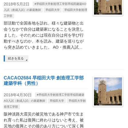
2018年5月2日
#早稲田大学創造理工学部早稲田建築AO
入試（創成入試）の家庭教師
早稲田大学
早稲田大学創造理
工学部
部活動で全国各地を訪れ、様々な建築物と出
会うなかで自分は建築家になることを決意し
ました。そのためには現在自分は何を学び行
動すべきなのか、本を読み、建築を巡りなが
ら突き詰めていきました。 AO・推薦入試…
続きを見る
CACAO2684 早稲田大学 創造理工学部
建築学科（男性）
2018年4月30日
#早稲田大学創造理工学部早稲田建築
AO入試（創成入試）の家庭教師
早稲田大学
早稲田大学創
造理工学部
阪神淡路大震災の被災地である神戸市で生ま
れ育った私は復興に終わりはないと考え、被
災地の復興とその後のあり方について深く興