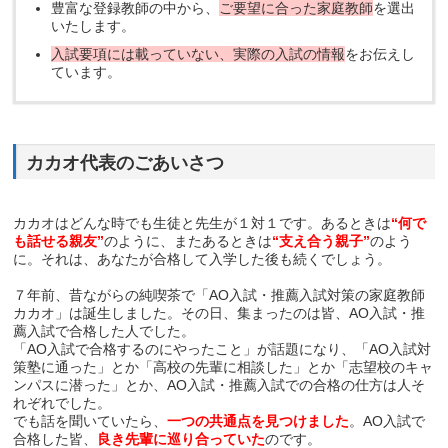
豊富な登録教師の中から、
ご要望に合った家庭教師
を選出
いたします。
入試要項には載っていない、実際の入試の情報
をお伝えし
ています。
カカオ代表のごあいさつ
カカオはどんな時でも生徒と先生が１対１です。あるときは
“何で
も話せる親友”
のように、またあるときは
“支え合う親子”
のよう
に。それは、あなたが合格して入学した後も続くでしょう。
７年前、昔ながらの純喫茶で「AO入試・推薦入試対策の家庭教師
カカオ」は誕生しました。その日、集まったのは皆、AO入試・推
薦入試で合格した人でした。
「AO入試で合格するのにやったこと」が話題になり、「AO入試対
策塾に通った」とか「高校の先輩に相談した」とか「志望校のキャ
ンパスに潜った」とか、AO入試・推薦入試での合格の仕方は人そ
れぞれでした。
でも話を聞いていたら、
一つの共通点を見つけました
。AO入試で
合格した皆、
良き先輩に巡り合っていた
のです。