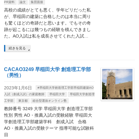
PR資料
論文
集団面接
高校の成績がとても悪く、学年ビリだった私
が、早稲田の建築に合格したのは本当に周り
も驚くほどの奇跡だと思います。でもその奇
跡が起こるには幾つもの経験を積んできまし
た。AO入試は私を成長させてくれた入試…
続きを見る
CACAO3249 早稲田大学 創造理工学部
（男性）
2023年1月6日
#早稲田大学創造理工学部早稲田建築AO
入試（創成入試）の家庭教師
早稲田大学
早稲田大学創造理
工学部
東京都
総合型選抜オンライン塾
教師番号 3249 大学 早稲田大学 創造理工学部
性別 男性 AO・推薦入試の受験経験 早稲田大
学創造理工学部建築学科 創成入試 合格
AO・推薦入試の受験テーマ 指導可能な試験科
目