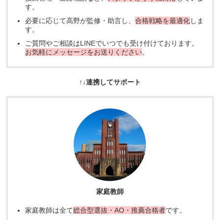
す。
必要に応じて高野が監修・助言し、
合格戦略を最適化
しま
す。
ご質問やご相談はLINEでいつでも受け付けております。
お気軽にメッセージをお送りください
。
↑↓連携してサポート
家庭教師
家庭教師は全て
総合型選抜・AO・推薦合格者
です。