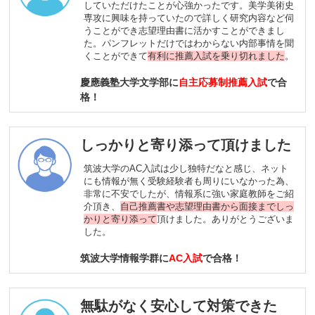
していただけたことが心強かったです。美学美術史
専攻に興味を持っていたので詳しく研究内容など伺
うことができ志望理由書に活かすことができまし
た。パンフレットだけではわからない内部事情を聞
くことができて
有利に推薦入試を乗り切れました
。
慶應義塾大学文学部に
自主応募制推薦入試
で合
格！
しっかりと寄り添って頂けました
筑波大学のAC入試は少し独特だなと感じ、ネット
にも情報が無く受験経験者も周りにいなかった為、
非常に不安でしたが、情報系に強い家庭教師をご紹
介頂き、
自己推薦書や志望理由書から面接までしっ
かりと寄り添って
頂けました。ありがとうございま
した。
筑波大学情報学群に
AC入試
で合格！
無駄がなく安心して対策できた