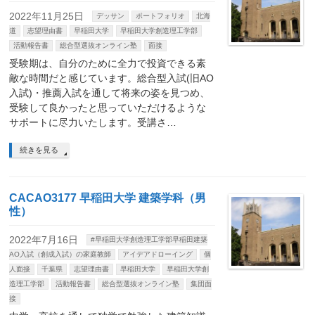
2022年11月25日
デッサン
ポートフォリオ
北海
道
志望理由書
早稲田大学
早稲田大学創造理工学部
活動報告書
総合型選抜オンライン塾
面接
受験期は、自分のために全力で投資できる素
敵な時間だと感じています。総合型入試(旧AO
入試)・推薦入試を通して将来の姿を見つめ、
受験して良かったと思っていただけるような
サポートに尽力いたします。受講さ…
続きを見る
CACAO3177 早稲田大学 建築学科（男
性）
2022年7月16日
#早稲田大学創造理工学部早稲田建築
AO入試（創成入試）の家庭教師
アイデアドローイング
個
人面接
千葉県
志望理由書
早稲田大学
早稲田大学創
造理工学部
活動報告書
総合型選抜オンライン塾
集団面
接