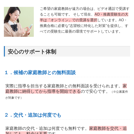
ご希望の家庭教師が遠方の場合は、ビデオ通話で受講す
ることも可能です。 そして現在、
AO・推薦受験生の大
半は「オンライン」での受講を選択
しています。AO・
推薦合格に必要な“志望校に特化した対策”を提供し、す
べての受験生に最善の環境でサポートしています。
安心のサポート体制
１．候補の家庭教師との無料面談
実際に指導を担当する家庭教師との無料面談を受けられます。
家
庭教師に納得してから指導を開始できる
ので安心です。
（※公募案件
が対象です）
２．交代・追加は何度でも
家庭教師の交代・追加は何度でも無料です。
家庭教師を交代・追
加しても、料金は不要
です。