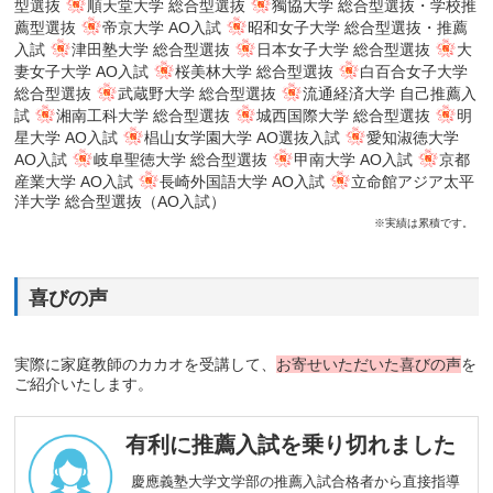
型選抜
順天堂大学 総合型選抜
獨協大学 総合型選抜・学校推
薦型選抜
帝京大学 AO入試
昭和女子大学 総合型選抜・推薦
入試
津田塾大学 総合型選抜
日本女子大学 総合型選抜
大
妻女子大学 AO入試
桜美林大学 総合型選抜
白百合女子大学
総合型選抜
武蔵野大学 総合型選抜
流通経済大学 自己推薦入
試
湘南工科大学 総合型選抜
城西国際大学 総合型選抜
明
星大学 AO入試
椙山女学園大学 AO選抜入試
愛知淑徳大学
AO入試
岐阜聖徳大学 総合型選抜
甲南大学 AO入試
京都
産業大学 AO入試
長崎外国語大学 AO入試
立命館アジア太平
洋大学 総合型選抜（AO入試）
※実績は累積です。
喜びの声
実際に家庭教師のカカオを受講して、
お寄せいただいた喜びの声
を
ご紹介いたします。
有利に推薦入試を乗り切れました
慶應義塾大学文学部の推薦入試合格者から直接指導