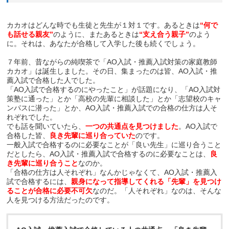
カカオはどんな時でも生徒と先生が１対１です。あるときは
“何で
も話せる親友”
のように、またあるときは
“支え合う親子”
のよう
に。それは、あなたが合格して入学した後も続くでしょう。
７年前、昔ながらの純喫茶で「AO入試・推薦入試対策の家庭教師
カカオ」は誕生しました。その日、集まったのは皆、AO入試・推
薦入試で合格した人でした。
「AO入試で合格するのにやったこと」が話題になり、「AO入試対
策塾に通った」とか「高校の先輩に相談した」とか「志望校のキャ
ンパスに潜った」とか、AO入試・推薦入試での合格の仕方は人そ
れぞれでした。
でも話を聞いていたら、
一つの共通点を見つけました
。AO入試で
合格した皆、
良き先輩に巡り合っていた
のです。
一般入試で合格するのに必要なことが「良い先生」に巡り合うこと
だとしたら、AO入試・推薦入試で合格するのに必要なことは、
良
き先輩に巡り合うこと
なのか。
「合格の仕方は人それぞれ」なんかじゃなくて、AO入試・推薦入
試で合格するには、
親身になって指導してくれる「先輩」を見つけ
ることが合格に必要不可欠
なのだ。「人それぞれ」なのは、そんな
人を見つける方法だったのです。