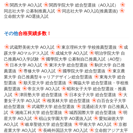
関西大学 AO入試
関西学院大学 総合型選抜（AO入試）
同志社大学 公募制推薦入試
同志社大学 AO入試(推薦選抜)
立命館大学 AO選抜入試
その他
合格実績多数！
武蔵野美術大学 AO入試
東京理科大学 学校推薦型選抜
成
蹊大学 AOマルデス入試
成城大学 AO入試
明治学院大学 自
己推薦AO入学試験
國學院大學 公募制自己推薦入試（AO型）
日本大学 AO入試
東洋大学 総合型選抜
駒沢大学 自己推
薦選抜
専修大学 AO入試
國學院大学 総合型選抜
東京農
業大学 自己推薦型キャリアデザイン総合型選抜
東海大学 総合
型選抜
順天堂大学 総合型選抜
獨協大学 総合型選抜・学校推
薦型選抜
帝京大学 AO入試
昭和女子大学 総合型選抜・推薦
入試
津田塾大学 総合型選抜
日本女子大学 総合型選抜
大
妻女子大学 AO入試
桜美林大学 総合型選抜
白百合女子大学
総合型選抜
武蔵野大学 総合型選抜
流通経済大学 自己推薦入
試
湘南工科大学 総合型選抜
城西国際大学 総合型選抜
明
星大学 AO入試
椙山女学園大学 AO選抜入試
愛知淑徳大学
AO入試
岐阜聖徳大学 総合型選抜
甲南大学 AO入試
京都
産業大学 AO入試
長崎外国語大学 AO入試
立命館アジア太平