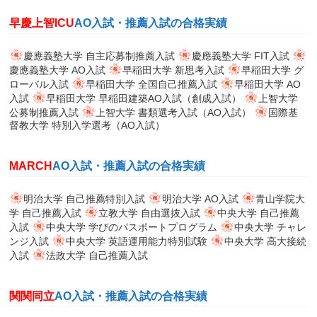
早慶上智ICU
AO入試・推薦入試の合格実績
慶應義塾大学 自主応募制推薦入試
慶應義塾大学 FIT入試
慶應義塾大学 AO入試
早稲田大学 新思考入試
早稲田大学 グ
ローバル入試
早稲田大学 全国自己推薦入試
早稲田大学 AO
入試
早稲田大学 早稲田建築AO入試（創成入試）
上智大学
公募制推薦入試
上智大学 書類選考入試（AO入試）
国際基
督教大学 特別入学選考（AO入試）
MARCH
AO入試・推薦入試の合格実績
明治大学 自己推薦特別入試
明治大学 AO入試
青山学院大
学 自己推薦入試
立教大学 自由選抜入試
中央大学 自己推薦
入試
中央大学 学びのパスポートプログラム
中央大学 チャレ
ンジ入試
中央大学 英語運用能力特別試験
中央大学 高大接続
入試
法政大学 自己推薦入試
関関同立
AO入試・推薦入試の合格実績