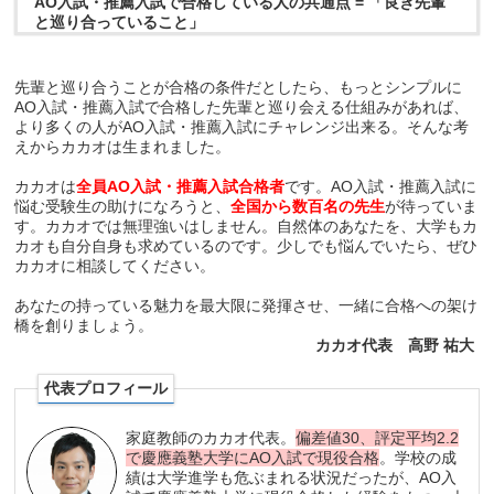
AO入試・推薦入試で合格している人の共通点 = 「良き先輩
と巡り合っていること」
先輩と巡り合うことが合格の条件だとしたら、もっとシンプルに
AO入試・推薦入試で合格した先輩と巡り会える仕組みがあれば、
より多くの人がAO入試・推薦入試にチャレンジ出来る。そんな考
えからカカオは生まれました。
カカオは
全員AO入試・推薦入試合格者
です。AO入試・推薦入試に
悩む受験生の助けになろうと、
全国から数百名の先生
が待っていま
す。カカオでは無理強いはしません。自然体のあなたを、大学もカ
カオも自分自身も求めているのです。少しでも悩んでいたら、ぜひ
カカオに相談してください。
あなたの持っている魅力を最大限に発揮させ、一緒に合格への架け
橋を創りましょう。
カカオ代表 高野 祐大
代表プロフィール
家庭教師のカカオ代表。
偏差値30、評定平均2.2
で慶應義塾大学にAO入試で現役合格
。学校の成
績は大学進学も危ぶまれる状況だったが、AO入