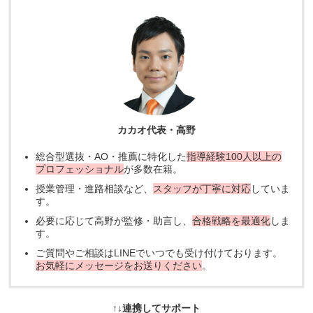
カカオ代表・高野
総合型選抜・AO・推薦に特化した
指導経験100人以上の
プロフェッショナル
が多数在籍。
授業管理・進路相談など、
スタッフが丁寧に対応
していま
す。
必要に応じて高野が監修・助言し、
合格戦略を最適化
しま
す。
ご質問やご相談はLINEでいつでも受け付けております。
お気軽にメッセージをお送りください
。
↑↓連携してサポート