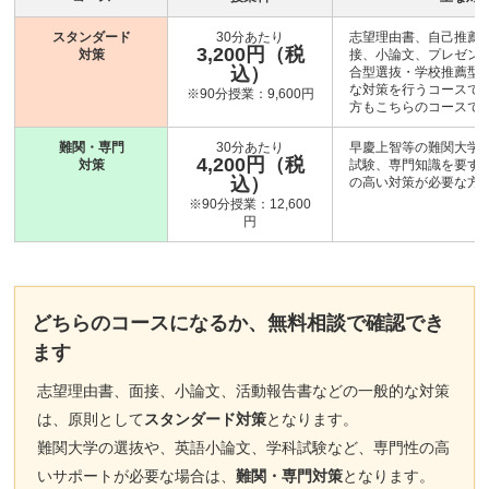
スタンダード
30分あたり
志望理由書、自己推薦
3,200円（税
対策
接、小論文、プレゼン
込）
合型選抜・学校推薦型
な対策を行うコースです
※90分授業：9,600円
方もこちらのコースで
難関・専門
30分あたり
早慶上智等の難関大学
4,200円（税
対策
試験、専門知識を要す
込）
の高い対策が必要な方
※90分授業：12,600
円
どちらのコースになるか、無料相談で確認でき
ます
志望理由書、面接、小論文、活動報告書などの一般的な対策
は、原則として
スタンダード対策
となります。
難関大学の選抜や、英語小論文、学科試験など、専門性の高
いサポートが必要な場合は、
難関・専門対策
となります。