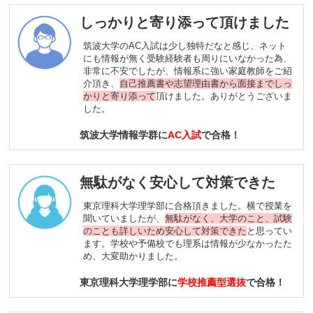
しっかりと寄り添って頂けました
筑波大学のAC入試は少し独特だなと感じ、ネット
にも情報が無く受験経験者も周りにいなかった為、
非常に不安でしたが、情報系に強い家庭教師をご紹
介頂き、
自己推薦書や志望理由書から面接までしっ
かりと寄り添って
頂けました。ありがとうございま
した。
筑波大学情報学群に
AC入試
で合格！
無駄がなく安心して対策できた
東京理科大学理学部に合格頂きました。横で授業を
聞いていましたが、
無駄がなく、大学のこと、試験
のことも詳しいため安心して対策できた
と思ってい
ます。学校や予備校でも理系は情報が少なかったた
め、大変助かりました。
東京理科大学理学部に
学校推薦型選抜
で合格！