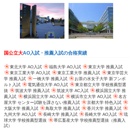
国公立大
AO入試・推薦入試の合格実績
東北大学 AO入試
福島大学 AO入試
東京大学 推薦入試
東京工業大学 AO入試
東京工業大学 推薦入試
東京学芸大
学 推薦入試
一橋大学 推薦入試
お茶の水女子大学 新フンボ
ルト入試
電気通信大学 AO入試
東京都立大学 学校推薦型選
抜
筑波大学 推薦入試
筑波大学 AC入試
横浜国立大学 推
薦入試
横浜国立大学 AO入試
横浜市立大学 AO入試
名古
屋大学 センター試験を課さない推薦入試
京都大学 特色入試
大阪大学 推薦入試
鳥取大学 推薦入試
香川大学 推薦入試
九州大学 AO入試
長崎大学 推薦入試
長崎大学 AO入試
琉
球大学 学校推薦型選抜
帯広畜産大学 学校推薦型選抜（推薦入
試）