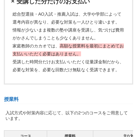
× 受講した分だけのお支払い
総合型選抜・AO入試・推薦入試は、大学や学部によって
選考内容が異なり、必要な対策も一人ひとり違います。
情報が少ないまま複数の塾や講座を受講し、気づけば費用
がかさんでしまうことも少なくありません。
家庭教師のカカオでは、
高額な授業料を最初にまとめてお
支払いいただく必要はありません。
受講した時間分だけお支払いいただく従量課金制だから、
必要な対策を、必要な回数だけ無駄なく受講できます。
授業料
入試方式や対策内容に応じて、以下の2つのコースをご用意して
います。
コース
授業料
主な対