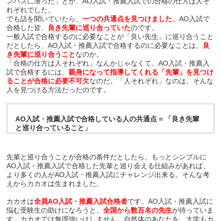
ンパスに潜った」とか、AO入試・推薦入試での合格の仕方は人そ
れぞれでした。
でも話を聞いていたら、
一つの共通点を見つけました
。AO入試で
合格した皆、
良き先輩に巡り合っていた
のです。
一般入試で合格するのに必要なことが「良い先生」に巡り合うこと
だとしたら、AO入試・推薦入試で合格するのに必要なことは、
良
き先輩に巡り合うこと
なのか。
「合格の仕方は人それぞれ」なんかじゃなくて、AO入試・推薦入
試で合格するには、
親身になって指導してくれる「先輩」を見つけ
ることが合格に必要不可欠
なのだ。「人それぞれ」なのは、そんな
人を見つける方法だったのです。
AO入試・推薦入試で合格している人の共通点 = 「良き先輩
と巡り合っていること」
先輩と巡り合うことが合格の条件だとしたら、もっとシンプルに
AO入試・推薦入試で合格した先輩と巡り会える仕組みがあれば、
より多くの人がAO入試・推薦入試にチャレンジ出来る。そんな考
えからカカオは生まれました。
カカオは
全員AO入試・推薦入試合格者
です。AO入試・推薦入試に
悩む受験生の助けになろうと、
全国から数百名の先生
が待っていま
す。カカオでは無理強いはしません。自然体のあなたを、大学もカ