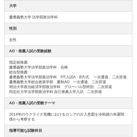
大学
慶應義塾大学 法学部政治学科
性別
女性
AO・推薦入試の受験経験
指定校推薦
慶應義塾大学法学部政治学科 合格
総合型推薦
慶應義塾大学法学部政治学科 FIT入試A・B方式 一次通過、二次辞退
慶應義塾大学総合政策学部 夏秋AO 一次通過、二次辞退
明治大学政治経済学部政治学科 グローバル型特別 二次辞退
同志社大学法学部政治学科 自己推薦入学入試 二次辞退
AO・推薦入試の受験テーマ
2014年のウクライナ危機におけるロシアの介入意図を冷戦後の米露関
係から考察する
指導可能な試験科目