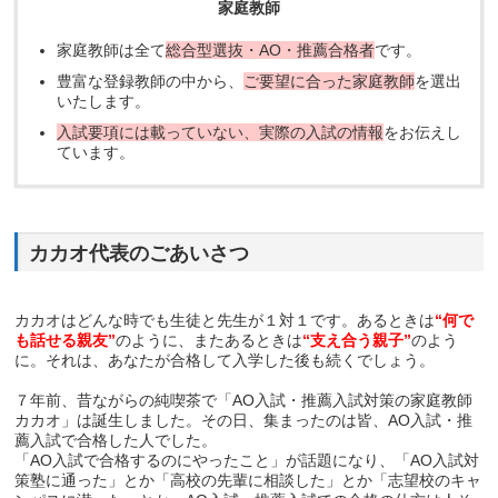
家庭教師
家庭教師は全て
総合型選抜・AO・推薦合格者
です。
豊富な登録教師の中から、
ご要望に合った家庭教師
を選出
いたします。
入試要項には載っていない、実際の入試の情報
をお伝えし
ています。
カカオ代表のごあいさつ
カカオはどんな時でも生徒と先生が１対１です。あるときは
“何で
も話せる親友”
のように、またあるときは
“支え合う親子”
のよう
に。それは、あなたが合格して入学した後も続くでしょう。
７年前、昔ながらの純喫茶で「AO入試・推薦入試対策の家庭教師
カカオ」は誕生しました。その日、集まったのは皆、AO入試・推
薦入試で合格した人でした。
「AO入試で合格するのにやったこと」が話題になり、「AO入試対
策塾に通った」とか「高校の先輩に相談した」とか「志望校のキャ