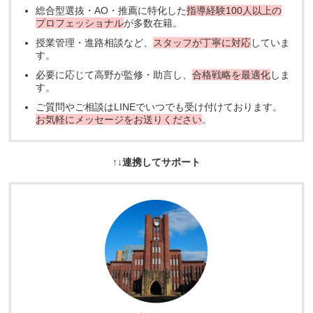
総合型選抜・AO・推薦に特化した
指導経験100人以上の
プロフェッショナル
が多数在籍。
授業管理・進路相談など、
スタッフが丁寧に対応
していま
す。
必要に応じて高野が監修・助言し、
合格戦略を最適化
しま
す。
ご質問やご相談はLINEでいつでも受け付けております。
お気軽にメッセージをお送りください
。
↑↓連携してサポート