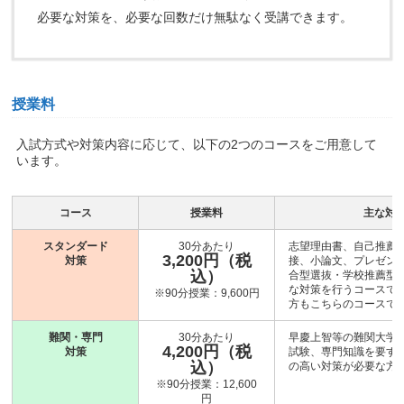
必要な対策を、必要な回数だけ無駄なく受講できます。
授業料
入試方式や対策内容に応じて、以下の2つのコースをご用意して
います。
コース
授業料
主な対
スタンダード
30分あたり
志望理由書、自己推薦
3,200円（税
対策
接、小論文、プレゼン
込）
合型選抜・学校推薦型
な対策を行うコースです
※90分授業：9,600円
方もこちらのコースで
難関・専門
30分あたり
早慶上智等の難関大学
4,200円（税
対策
試験、専門知識を要す
込）
の高い対策が必要な方
※90分授業：12,600
円