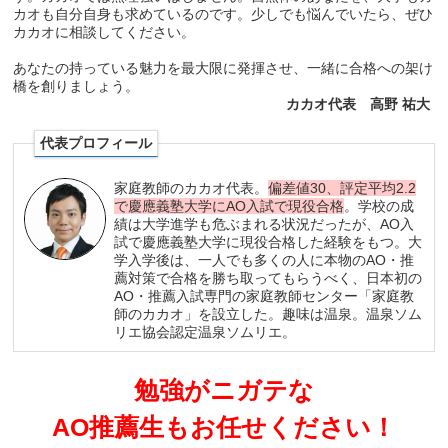
カオも自分自身も求めているのです。少しでも悩んでいたら、ぜひ
カカオに相談してください。
あなたの持っている魅力を最大限に発揮させ、一緒に合格への架け
橋を創りましょう。
カカオ代表 高野 祐大
代表プロフィール
家庭教師のカカオ代表。
偏差値30、評定平均2.2
で慶應義塾大学にAO入試で現役合格
。学校の成
績は大学進学も危ぶまれる状況だったが、AO入
試で慶應義塾大学に現役合格した経験をもつ。大
学入学後は、一人でも多くの人に本物のAO・推
薦対策で合格を勝ち取ってもらうべく、日本初の
AO・推薦入試専門の家庭教師センター「家庭教
師のカカオ」を設立した。趣味は温泉。温泉ソム
リエ協会認定温泉ソムリエ。
勉強がニガテな
AO推薦生もお任せください！