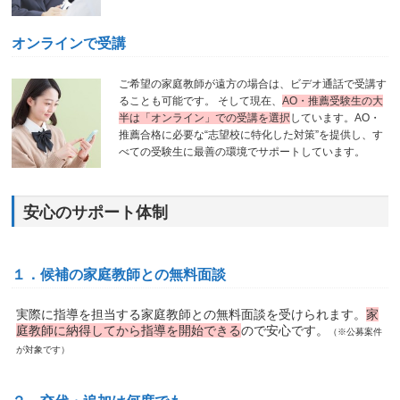
オンラインで受講
ご希望の家庭教師が遠方の場合は、ビデオ通話で受講す
ることも可能です。 そして現在、
AO・推薦受験生の大
半は「オンライン」での受講を選択
しています。AO・
推薦合格に必要な“志望校に特化した対策”を提供し、す
べての受験生に最善の環境でサポートしています。
安心のサポート体制
１．候補の家庭教師との無料面談
実際に指導を担当する家庭教師との無料面談を受けられます。
家
庭教師に納得してから指導を開始できる
ので安心です。
（※公募案件
が対象です）