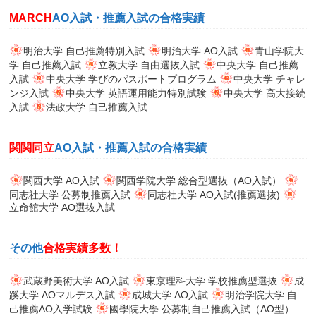
MARCH
AO入試・推薦入試の合格実績
明治大学 自己推薦特別入試
明治大学 AO入試
青山学院大
学 自己推薦入試
立教大学 自由選抜入試
中央大学 自己推薦
入試
中央大学 学びのパスポートプログラム
中央大学 チャレ
ンジ入試
中央大学 英語運用能力特別試験
中央大学 高大接続
入試
法政大学 自己推薦入試
関関同立
AO入試・推薦入試の合格実績
関西大学 AO入試
関西学院大学 総合型選抜（AO入試）
同志社大学 公募制推薦入試
同志社大学 AO入試(推薦選抜)
立命館大学 AO選抜入試
その他
合格実績多数！
武蔵野美術大学 AO入試
東京理科大学 学校推薦型選抜
成
蹊大学 AOマルデス入試
成城大学 AO入試
明治学院大学 自
己推薦AO入学試験
國學院大學 公募制自己推薦入試（AO型）