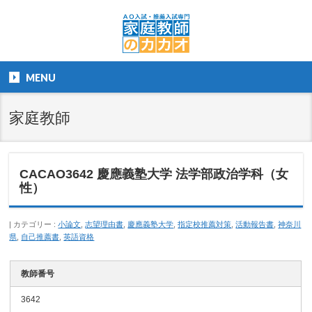
MENU
家庭教師
CACAO3642 慶應義塾大学 法学部政治学科（女
性）
カテゴリー :
小論文
,
志望理由書
,
慶應義塾大学
,
指定校推薦対策
,
活動報告書
,
神奈川
県
,
自己推薦書
,
英語資格
教師番号
3642