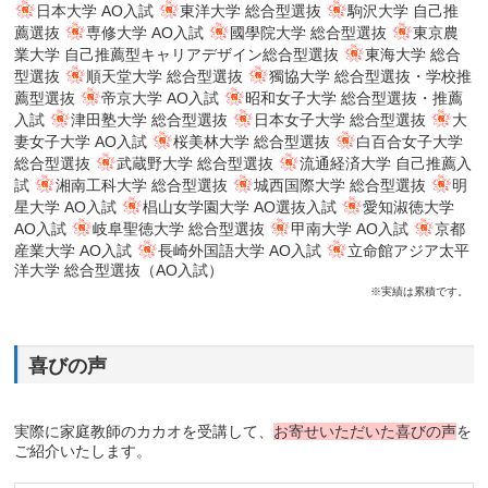
日本大学 AO入試
東洋大学 総合型選抜
駒沢大学 自己推
薦選抜
専修大学 AO入試
國學院大学 総合型選抜
東京農
業大学 自己推薦型キャリアデザイン総合型選抜
東海大学 総合
型選抜
順天堂大学 総合型選抜
獨協大学 総合型選抜・学校推
薦型選抜
帝京大学 AO入試
昭和女子大学 総合型選抜・推薦
入試
津田塾大学 総合型選抜
日本女子大学 総合型選抜
大
妻女子大学 AO入試
桜美林大学 総合型選抜
白百合女子大学
総合型選抜
武蔵野大学 総合型選抜
流通経済大学 自己推薦入
試
湘南工科大学 総合型選抜
城西国際大学 総合型選抜
明
星大学 AO入試
椙山女学園大学 AO選抜入試
愛知淑徳大学
AO入試
岐阜聖徳大学 総合型選抜
甲南大学 AO入試
京都
産業大学 AO入試
長崎外国語大学 AO入試
立命館アジア太平
洋大学 総合型選抜（AO入試）
※実績は累積です。
喜びの声
実際に家庭教師のカカオを受講して、
お寄せいただいた喜びの声
を
ご紹介いたします。