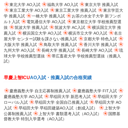
東北大学 AO入試
福島大学 AO入試
東京大学 推薦入試
東京工業大学 AO入試
東京工業大学 推薦入試
東京学芸大
学 推薦入試
一橋大学 推薦入試
お茶の水女子大学 新フンボ
ルト入試
電気通信大学 AO入試
東京都立大学 学校推薦型選
抜
筑波大学 推薦入試
筑波大学 AC入試
横浜国立大学 推
薦入試
横浜国立大学 AO入試
横浜市立大学 AO入試
名古
屋大学 センター試験を課さない推薦入試
京都大学 特色入試
大阪大学 推薦入試
鳥取大学 推薦入試
香川大学 推薦入試
九州大学 AO入試
長崎大学 推薦入試
長崎大学 AO入試
琉
球大学 学校推薦型選抜
帯広畜産大学 学校推薦型選抜（推薦入
試）
早慶上智ICU
AO入試・推薦入試の合格実績
慶應義塾大学 自主応募制推薦入試
慶應義塾大学 FIT入試
慶應義塾大学 AO入試
早稲田大学 新思考入試
早稲田大学 グ
ローバル入試
早稲田大学 全国自己推薦入試
早稲田大学 AO
入試
早稲田大学 早稲田建築AO入試（創成入試）
上智大学
公募制推薦入試
上智大学 書類選考入試（AO入試）
国際基
督教大学 特別入学選考（AO入試）