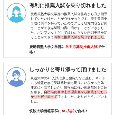
有利に推薦入試を乗り切れました
慶應義塾大学文学部の推薦入試合格者から直接指導
していただけたことが心強かったです。美学美術史
専攻に興味を持っていたので詳しく研究内容など伺
うことができ志望理由書に活かすことができまし
た。パンフレットだけではわからない内部事情を聞
くことができて
有利に推薦入試を乗り切れました
。
慶應義塾大学文学部に
自主応募制推薦入試
で合
格！
しっかりと寄り添って頂けました
筑波大学のAC入試は少し独特だなと感じ、ネット
にも情報が無く受験経験者も周りにいなかった為、
非常に不安でしたが、情報系に強い家庭教師をご紹
介頂き、
自己推薦書や志望理由書から面接までしっ
かりと寄り添って
頂けました。ありがとうございま
した。
筑波大学情報学群に
AC入試
で合格！