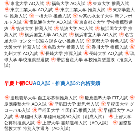
東北大学 AO入試
福島大学 AO入試
東京大学 推薦入試
東京工業大学 AO入試
東京工業大学 推薦入試
東京学芸大
学 推薦入試
一橋大学 推薦入試
お茶の水女子大学 新フンボ
ルト入試
電気通信大学 AO入試
東京都立大学 学校推薦型選
抜
筑波大学 推薦入試
筑波大学 AC入試
横浜国立大学 推
薦入試
横浜国立大学 AO入試
横浜市立大学 AO入試
名古
屋大学 センター試験を課さない推薦入試
京都大学 特色入試
大阪大学 推薦入試
鳥取大学 推薦入試
香川大学 推薦入試
九州大学 AO入試
長崎大学 推薦入試
長崎大学 AO入試
琉
球大学 学校推薦型選抜
帯広畜産大学 学校推薦型選抜（推薦入
試）
早慶上智ICU
AO入試・推薦入試の合格実績
慶應義塾大学 自主応募制推薦入試
慶應義塾大学 FIT入試
慶應義塾大学 AO入試
早稲田大学 新思考入試
早稲田大学 グ
ローバル入試
早稲田大学 全国自己推薦入試
早稲田大学 AO
入試
早稲田大学 早稲田建築AO入試（創成入試）
上智大学
公募制推薦入試
上智大学 書類選考入試（AO入試）
国際基
督教大学 特別入学選考（AO入試）