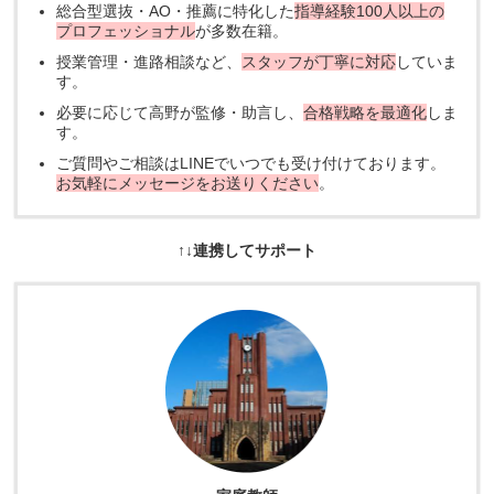
総合型選抜・AO・推薦に特化した
指導経験100人以上の
プロフェッショナル
が多数在籍。
授業管理・進路相談など、
スタッフが丁寧に対応
していま
す。
必要に応じて高野が監修・助言し、
合格戦略を最適化
しま
す。
ご質問やご相談はLINEでいつでも受け付けております。
お気軽にメッセージをお送りください
。
↑↓連携してサポート