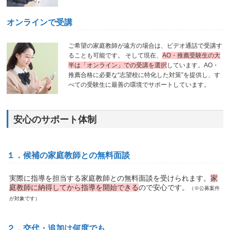
オンラインで受講
ご希望の家庭教師が遠方の場合は、ビデオ通話で受講す
ることも可能です。 そして現在、
AO・推薦受験生の大
半は「オンライン」での受講を選択
しています。AO・
推薦合格に必要な“志望校に特化した対策”を提供し、す
べての受験生に最善の環境でサポートしています。
安心のサポート体制
１．候補の家庭教師との無料面談
実際に指導を担当する家庭教師との無料面談を受けられます。
家
庭教師に納得してから指導を開始できる
ので安心です。
（※公募案件
が対象です）
２．交代・追加は何度でも