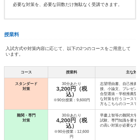
必要な対策を、必要な回数だけ無駄なく受講できます。
授業料
入試方式や対策内容に応じて、以下の2つのコースをご用意して
います。
コース
授業料
主な対
スタンダード
30分あたり
志望理由書、自己推薦
3,200円（税
対策
接、小論文、プレゼン
込）
合型選抜・学校推薦型
な対策を行うコースです
※90分授業：9,600円
方もこちらのコースで
難関・専門
30分あたり
早慶上智等の難関大学
4,200円（税
対策
試験、専門知識を要す
込）
の高い対策が必要な方
※90分授業：12,600
円