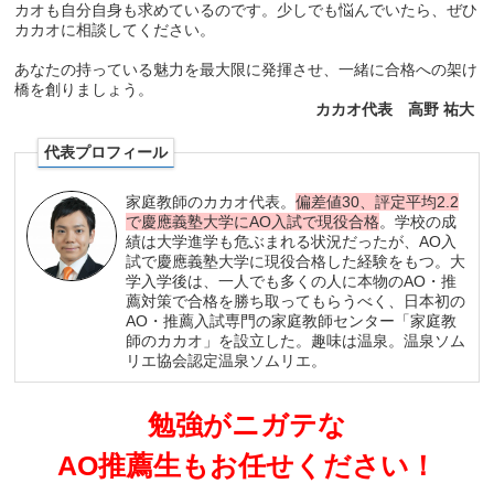
カオも自分自身も求めているのです。少しでも悩んでいたら、ぜひ
カカオに相談してください。
あなたの持っている魅力を最大限に発揮させ、一緒に合格への架け
橋を創りましょう。
カカオ代表 高野 祐大
代表プロフィール
家庭教師のカカオ代表。
偏差値30、評定平均2.2
で慶應義塾大学にAO入試で現役合格
。学校の成
績は大学進学も危ぶまれる状況だったが、AO入
試で慶應義塾大学に現役合格した経験をもつ。大
学入学後は、一人でも多くの人に本物のAO・推
薦対策で合格を勝ち取ってもらうべく、日本初の
AO・推薦入試専門の家庭教師センター「家庭教
師のカカオ」を設立した。趣味は温泉。温泉ソム
リエ協会認定温泉ソムリエ。
勉強がニガテな
AO推薦生もお任せください！