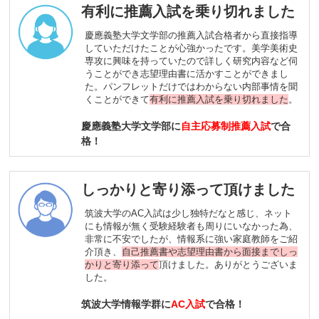
有利に推薦入試を乗り切れました
慶應義塾大学文学部の推薦入試合格者から直接指導
していただけたことが心強かったです。美学美術史
専攻に興味を持っていたので詳しく研究内容など伺
うことができ志望理由書に活かすことができまし
た。パンフレットだけではわからない内部事情を聞
くことができて
有利に推薦入試を乗り切れました
。
慶應義塾大学文学部に
自主応募制推薦入試
で合
格！
しっかりと寄り添って頂けました
筑波大学のAC入試は少し独特だなと感じ、ネット
にも情報が無く受験経験者も周りにいなかった為、
非常に不安でしたが、情報系に強い家庭教師をご紹
介頂き、
自己推薦書や志望理由書から面接までしっ
かりと寄り添って
頂けました。ありがとうございま
した。
筑波大学情報学群に
AC入試
で合格！