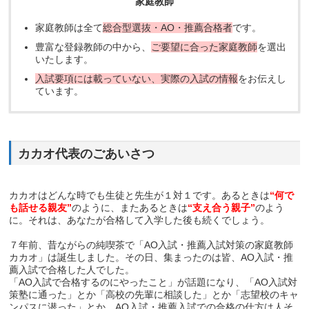
家庭教師
家庭教師は全て
総合型選抜・AO・推薦合格者
です。
豊富な登録教師の中から、
ご要望に合った家庭教師
を選出
いたします。
入試要項には載っていない、実際の入試の情報
をお伝えし
ています。
カカオ代表のごあいさつ
カカオはどんな時でも生徒と先生が１対１です。あるときは
“何で
も話せる親友”
のように、またあるときは
“支え合う親子”
のよう
に。それは、あなたが合格して入学した後も続くでしょう。
７年前、昔ながらの純喫茶で「AO入試・推薦入試対策の家庭教師
カカオ」は誕生しました。その日、集まったのは皆、AO入試・推
薦入試で合格した人でした。
「AO入試で合格するのにやったこと」が話題になり、「AO入試対
策塾に通った」とか「高校の先輩に相談した」とか「志望校のキャ
ンパスに潜った」とか、AO入試・推薦入試での合格の仕方は人そ