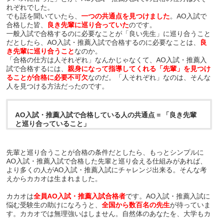
れぞれでした。
でも話を聞いていたら、
一つの共通点を見つけました
。AO入試で
合格した皆、
良き先輩に巡り合っていた
のです。
一般入試で合格するのに必要なことが「良い先生」に巡り合うこと
だとしたら、AO入試・推薦入試で合格するのに必要なことは、
良
き先輩に巡り合うこと
なのか。
「合格の仕方は人それぞれ」なんかじゃなくて、AO入試・推薦入
試で合格するには、
親身になって指導してくれる「先輩」を見つけ
ることが合格に必要不可欠
なのだ。「人それぞれ」なのは、そんな
人を見つける方法だったのです。
AO入試・推薦入試で合格している人の共通点 = 「良き先輩
と巡り合っていること」
先輩と巡り合うことが合格の条件だとしたら、もっとシンプルに
AO入試・推薦入試で合格した先輩と巡り会える仕組みがあれば、
より多くの人がAO入試・推薦入試にチャレンジ出来る。そんな考
えからカカオは生まれました。
カカオは
全員AO入試・推薦入試合格者
です。AO入試・推薦入試に
悩む受験生の助けになろうと、
全国から数百名の先生
が待っていま
す。カカオでは無理強いはしません。自然体のあなたを、大学もカ