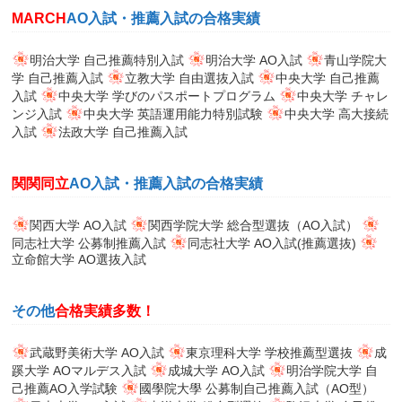
MARCH
AO入試・推薦入試の合格実績
明治大学 自己推薦特別入試
明治大学 AO入試
青山学院大
学 自己推薦入試
立教大学 自由選抜入試
中央大学 自己推薦
入試
中央大学 学びのパスポートプログラム
中央大学 チャレ
ンジ入試
中央大学 英語運用能力特別試験
中央大学 高大接続
入試
法政大学 自己推薦入試
関関同立
AO入試・推薦入試の合格実績
関西大学 AO入試
関西学院大学 総合型選抜（AO入試）
同志社大学 公募制推薦入試
同志社大学 AO入試(推薦選抜)
立命館大学 AO選抜入試
その他
合格実績多数！
武蔵野美術大学 AO入試
東京理科大学 学校推薦型選抜
成
蹊大学 AOマルデス入試
成城大学 AO入試
明治学院大学 自
己推薦AO入学試験
國學院大學 公募制自己推薦入試（AO型）