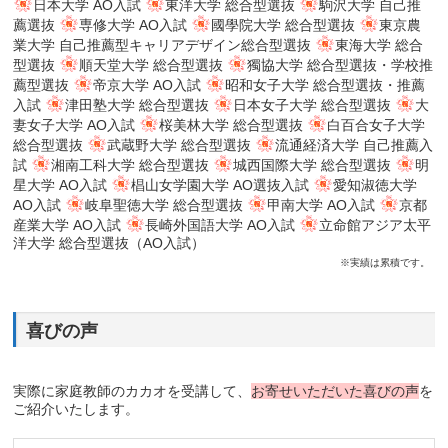
日本大学 AO入試
東洋大学 総合型選抜
駒沢大学 自己推
薦選抜
専修大学 AO入試
國學院大学 総合型選抜
東京農
業大学 自己推薦型キャリアデザイン総合型選抜
東海大学 総合
型選抜
順天堂大学 総合型選抜
獨協大学 総合型選抜・学校推
薦型選抜
帝京大学 AO入試
昭和女子大学 総合型選抜・推薦
入試
津田塾大学 総合型選抜
日本女子大学 総合型選抜
大
妻女子大学 AO入試
桜美林大学 総合型選抜
白百合女子大学
総合型選抜
武蔵野大学 総合型選抜
流通経済大学 自己推薦入
試
湘南工科大学 総合型選抜
城西国際大学 総合型選抜
明
星大学 AO入試
椙山女学園大学 AO選抜入試
愛知淑徳大学
AO入試
岐阜聖徳大学 総合型選抜
甲南大学 AO入試
京都
産業大学 AO入試
長崎外国語大学 AO入試
立命館アジア太平
洋大学 総合型選抜（AO入試）
※実績は累積です。
喜びの声
実際に家庭教師のカカオを受講して、
お寄せいただいた喜びの声
を
ご紹介いたします。