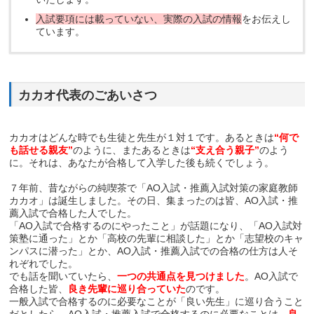
入試要項には載っていない、実際の入試の情報
をお伝えし
ています。
カカオ代表のごあいさつ
カカオはどんな時でも生徒と先生が１対１です。あるときは
“何で
も話せる親友”
のように、またあるときは
“支え合う親子”
のよう
に。それは、あなたが合格して入学した後も続くでしょう。
７年前、昔ながらの純喫茶で「AO入試・推薦入試対策の家庭教師
カカオ」は誕生しました。その日、集まったのは皆、AO入試・推
薦入試で合格した人でした。
「AO入試で合格するのにやったこと」が話題になり、「AO入試対
策塾に通った」とか「高校の先輩に相談した」とか「志望校のキャ
ンパスに潜った」とか、AO入試・推薦入試での合格の仕方は人そ
れぞれでした。
でも話を聞いていたら、
一つの共通点を見つけました
。AO入試で
合格した皆、
良き先輩に巡り合っていた
のです。
一般入試で合格するのに必要なことが「良い先生」に巡り合うこと
だとしたら、AO入試・推薦入試で合格するのに必要なことは、
良