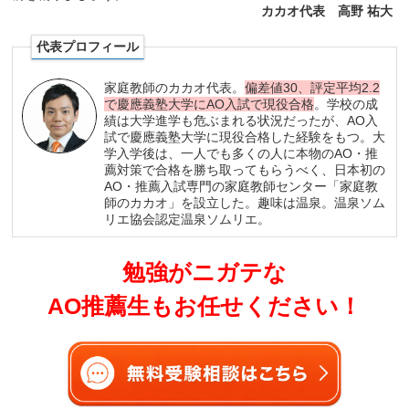
カカオ代表 高野 祐大
代表プロフィール
家庭教師のカカオ代表。
偏差値30、評定平均2.2
で慶應義塾大学にAO入試で現役合格
。学校の成
績は大学進学も危ぶまれる状況だったが、AO入
試で慶應義塾大学に現役合格した経験をもつ。大
学入学後は、一人でも多くの人に本物のAO・推
薦対策で合格を勝ち取ってもらうべく、日本初の
AO・推薦入試専門の家庭教師センター「家庭教
師のカカオ」を設立した。趣味は温泉。温泉ソム
リエ協会認定温泉ソムリエ。
勉強がニガテな
AO推薦生もお任せください！