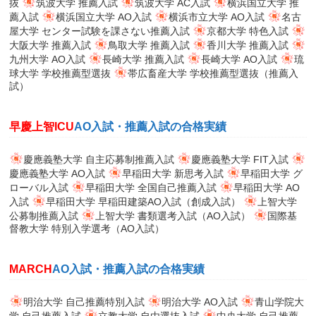
抜
筑波大学 推薦入試
筑波大学 AC入試
横浜国立大学 推
薦入試
横浜国立大学 AO入試
横浜市立大学 AO入試
名古
屋大学 センター試験を課さない推薦入試
京都大学 特色入試
大阪大学 推薦入試
鳥取大学 推薦入試
香川大学 推薦入試
九州大学 AO入試
長崎大学 推薦入試
長崎大学 AO入試
琉
球大学 学校推薦型選抜
帯広畜産大学 学校推薦型選抜（推薦入
試）
早慶上智ICU
AO入試・推薦入試の合格実績
慶應義塾大学 自主応募制推薦入試
慶應義塾大学 FIT入試
慶應義塾大学 AO入試
早稲田大学 新思考入試
早稲田大学 グ
ローバル入試
早稲田大学 全国自己推薦入試
早稲田大学 AO
入試
早稲田大学 早稲田建築AO入試（創成入試）
上智大学
公募制推薦入試
上智大学 書類選考入試（AO入試）
国際基
督教大学 特別入学選考（AO入試）
MARCH
AO入試・推薦入試の合格実績
明治大学 自己推薦特別入試
明治大学 AO入試
青山学院大
学 自己推薦入試
立教大学 自由選抜入試
中央大学 自己推薦