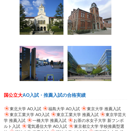
国公立大
AO入試・推薦入試の合格実績
東北大学 AO入試
福島大学 AO入試
東京大学 推薦入試
東京工業大学 AO入試
東京工業大学 推薦入試
東京学芸大
学 推薦入試
一橋大学 推薦入試
お茶の水女子大学 新フンボ
ルト入試
電気通信大学 AO入試
東京都立大学 学校推薦型選