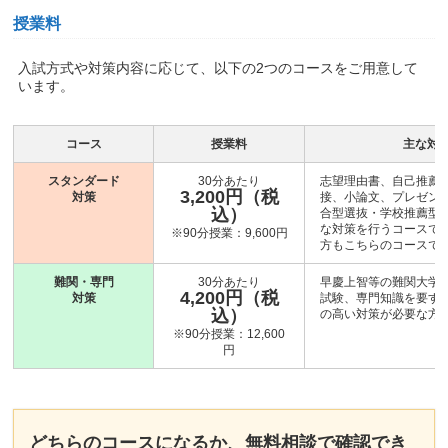
授業料
入試方式や対策内容に応じて、以下の2つのコースをご用意して
います。
コース
授業料
主な対
スタンダード
30分あたり
志望理由書、自己推薦
3,200円（税
対策
接、小論文、プレゼン
込）
合型選抜・学校推薦型
な対策を行うコースです
※90分授業：9,600円
方もこちらのコースで
難関・専門
30分あたり
早慶上智等の難関大学
4,200円（税
対策
試験、専門知識を要す
込）
の高い対策が必要な方
※90分授業：12,600
円
どちらのコースになるか、無料相談で確認でき