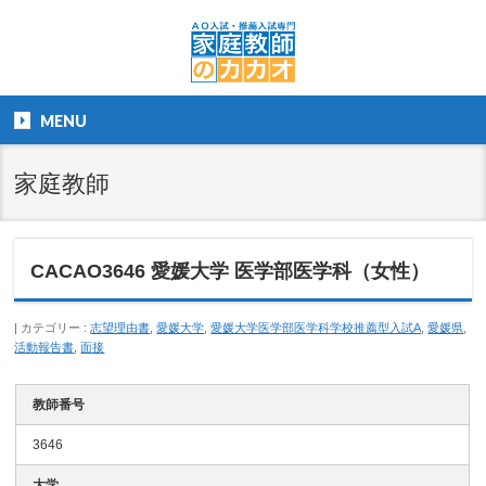
MENU
家庭教師
CACAO3646 愛媛大学 医学部医学科（女性）
カテゴリー :
志望理由書
,
愛媛大学
,
愛媛大学医学部医学科学校推薦型入試A
,
愛媛県
,
活動報告書
,
面接
教師番号
3646
大学