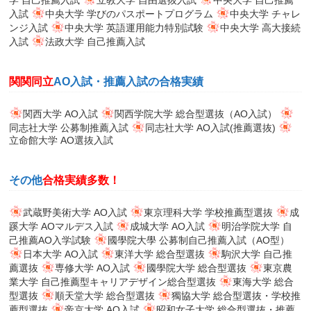
入試
中央大学 学びのパスポートプログラム
中央大学 チャレ
ンジ入試
中央大学 英語運用能力特別試験
中央大学 高大接続
入試
法政大学 自己推薦入試
関関同立
AO入試・推薦入試の合格実績
関西大学 AO入試
関西学院大学 総合型選抜（AO入試）
同志社大学 公募制推薦入試
同志社大学 AO入試(推薦選抜)
立命館大学 AO選抜入試
その他
合格実績多数！
武蔵野美術大学 AO入試
東京理科大学 学校推薦型選抜
成
蹊大学 AOマルデス入試
成城大学 AO入試
明治学院大学 自
己推薦AO入学試験
國學院大學 公募制自己推薦入試（AO型）
日本大学 AO入試
東洋大学 総合型選抜
駒沢大学 自己推
薦選抜
専修大学 AO入試
國學院大学 総合型選抜
東京農
業大学 自己推薦型キャリアデザイン総合型選抜
東海大学 総合
型選抜
順天堂大学 総合型選抜
獨協大学 総合型選抜・学校推
薦型選抜
帝京大学 AO入試
昭和女子大学 総合型選抜・推薦