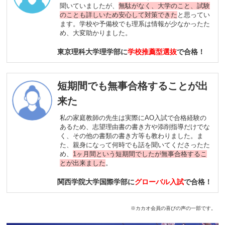
聞いていましたが、
無駄がなく、大学のこと、試験
のことも詳しいため安心して対策できた
と思ってい
ます。学校や予備校でも理系は情報が少なかったた
め、大変助かりました。
東京理科大学理学部に
学校推薦型選抜
で合格！
短期間でも無事合格することが出
来た
私の家庭教師の先生は実際にAO入試で合格経験の
あるため、志望理由書の書き方や添削指導だけでな
く、その他の書類の書き方等も教わりました。ま
た、親身になって何時でも話を聞いてくださったた
め、
1ヶ月間という短期間でしたが無事合格するこ
とが出来ました
。
関西学院大学国際学部に
グローバル入試
で合格！
※カカオ会員の喜びの声の一部です。