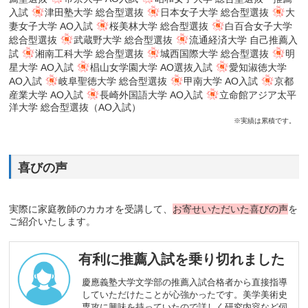
入試
津田塾大学 総合型選抜
日本女子大学 総合型選抜
大
妻女子大学 AO入試
桜美林大学 総合型選抜
白百合女子大学
総合型選抜
武蔵野大学 総合型選抜
流通経済大学 自己推薦入
試
湘南工科大学 総合型選抜
城西国際大学 総合型選抜
明
星大学 AO入試
椙山女学園大学 AO選抜入試
愛知淑徳大学
AO入試
岐阜聖徳大学 総合型選抜
甲南大学 AO入試
京都
産業大学 AO入試
長崎外国語大学 AO入試
立命館アジア太平
洋大学 総合型選抜（AO入試）
※実績は累積です。
喜びの声
実際に家庭教師のカカオを受講して、
お寄せいただいた喜びの声
を
ご紹介いたします。
有利に推薦入試を乗り切れました
慶應義塾大学文学部の推薦入試合格者から直接指導
していただけたことが心強かったです。美学美術史
専攻に興味を持っていたので詳しく研究内容など伺