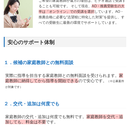
ご希望の家庭教師が遠方の場合は、ビデオ通話で受講す
ることも可能です。 そして現在、
AO・推薦受験生の大
半は「オンライン」での受講を選択
しています。AO・
推薦合格に必要な“志望校に特化した対策”を提供し、す
べての受験生に最善の環境でサポートしています。
安心のサポート体制
１．候補の家庭教師との無料面談
実際に指導を担当する家庭教師との無料面談を受けられます。
家
庭教師に納得してから指導を開始できる
ので安心です。
（※公募案件
が対象です）
２．交代・追加は何度でも
家庭教師の交代・追加は何度でも無料です。
家庭教師を交代・追
加しても、料金は不要
です。