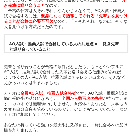
き先輩に巡り合うこと
なのか。
「合格の仕方は人それぞれ」なんかじゃなくて、AO入試・推薦入
試で合格するには、
親身になって指導してくれる「先輩」を見つけ
ることが合格に必要不可欠
なのだ。「人それぞれ」なのは、そんな
人を見つける方法だったのです。
AO入試・推薦入試で合格している人の共通点 = 「良き先輩
と巡り合っていること」
先輩と巡り合うことが合格の条件だとしたら、もっとシンプルに
AO入試・推薦入試で合格した先輩と巡り会える仕組みがあれば、
より多くの人がAO入試・推薦入試にチャレンジ出来る。そんな考
えからカカオは生まれました。
カカオは
全員AO入試・推薦入試合格者
です。AO入試・推薦入試に
悩む受験生の助けになろうと、
全国から数百名の先生
が待っていま
す。カカオでは無理強いはしません。自然体のあなたを、大学もカ
カオも自分自身も求めているのです。少しでも悩んでいたら、ぜひ
カカオに相談してください。
あなたの持っている魅力を最大限に発揮させ、一緒に合格への架け
橋を創りましょう。