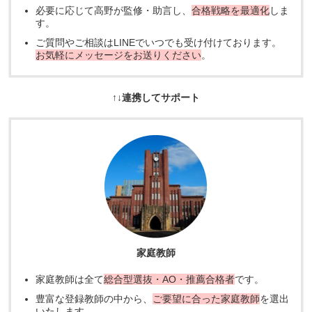
必要に応じて高野が監修・助言し、
合格戦略を最適化
しま
す。
ご質問やご相談はLINEでいつでも受け付けております。
お気軽にメッセージをお送りください
。
↑↓連携してサポート
家庭教師
家庭教師は全て
総合型選抜・AO・推薦合格者
です。
豊富な登録教師の中から、
ご要望に合った家庭教師
を選出
いたします。