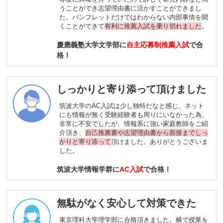
うことができ志望理由書に活かすことができまし
た。パンフレットだけではわからない内部事情を聞
くことができて
有利に推薦入試を乗り切れました
。
慶應義塾大学文学部に
自主応募制推薦入試
で合
格！
しっかりと寄り添って頂けました
筑波大学のAC入試は少し独特だなと感じ、ネット
にも情報が無く受験経験者も周りにいなかった為、
非常に不安でしたが、情報系に強い家庭教師をご紹
介頂き、
自己推薦書や志望理由書から面接までしっ
かりと寄り添って
頂けました。ありがとうございま
した。
筑波大学情報学群に
AC入試
で合格！
無駄がなく安心して対策できた
東京理科大学理学部に合格頂きました。横で授業を