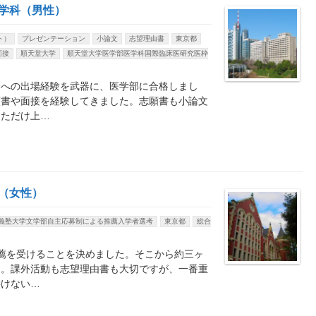
部医学科（男性）
ト）
プレゼンテーション
小論文
志望理由書
東京都
面接
順天堂大学
順天堂大学医学部医学科国際臨床医研究医枠
会への出場経験を武器に、医学部に合格しまし
願書や面接を経験してきました。志願書も小論文
しただけ上…
部（女性）
義塾大学文学部自主応募制による推薦入学者選考
東京都
総合
薦を受けることを決めました。そこから約三ヶ
た。課外活動も志望理由書も大切ですが、一番重
書けない…