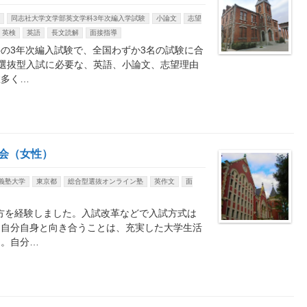
同志社大学文学部英文学科3年次編入学試験
小論文
志望
英検
英語
長文読解
面接指導
の3年次編入試験で、全国わずか3名の試験に合
選抜型入試に必要な、英語、小論文、志望理由
数多く…
社会（女性）
義塾大学
東京都
総合型選抜オンライン塾
英作文
面
方を経験しました。入試改革などで入試方式は
て自分自身と向き合うことは、充実した大学生活
う。自分…