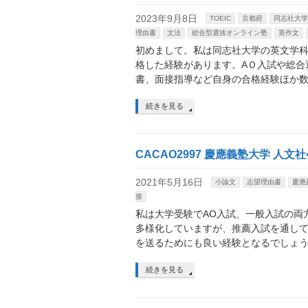
2023年9月8日
TOEIC
京都府
同志社大学
理由書
文法
総合型選抜オンライン塾
英作文
初めまして。私は同志社大学の英文学科
格した経験があります。AＯ入試や総合
書、面接指導など自身の合格経験ほか
続きを見る
CACAO2997 慶應義塾大学 人文
2021年5月16日
小論文
志望理由書
慶應
接
私は大学受験でAO入試、一般入試の両
多様化していますが、推薦入試を通し
を送るためにも良い経験となるでしょ
続きを見る