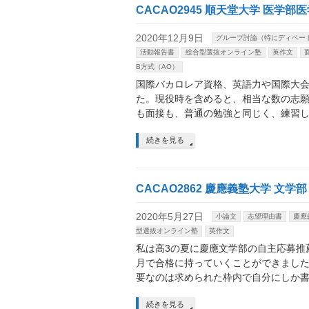
CACAO2945 順天堂大学 医学
2020年12月9日
グループ討論（特にディベー
活動報告書
総合型選抜オンライン塾
英作文
B方式（AO）
国際バカロレア資格、英語力や国際大
た。現役時を含めると、相当な数の志
も面接も、普通の勉強と同じく、練習
続きを見る
CACAO2862 慶應義塾大学 文学
2020年5月27日
小論文
志望理由書
慶應
型選抜オンライン塾
英作文
私は高3の夏に慶應文学部の自主応募推
月で合格に持っていくことができまし
要なのは求められた枠内で自分にしか
続きを見る