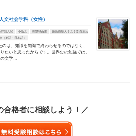
学部人文社会学科（女性）
力特別入試
小論文
志望理由書
慶應義塾大学文学部自主応
接（英語・日本語）
たのは、知識を知識で終わらせるのではなく、
なりたいと思ったからです。世界史の勉強では、
らの文学…
の合格者に相談しよう！／