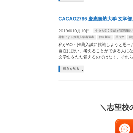
CACAO2786 慶應義塾大学 文
2019年10月10日
中央大学文学部英語運用能
募制による推薦入学者選考
神奈川県
英作文
面
私がAO・推薦入試に挑戦しようと思っ
自在に扱い、考えることができる人に
文学史をただ覚えるのではなく、それ
続きを見る
＼志望校