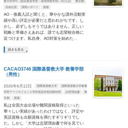
塾大学SFC（総合政策学部・環境情報学部）AO入試
東京都
自由記述
課題レポート
面接
AO・推薦入試と聞くと、華やかな課外活動実
績や高い評定が必要だと思われがちです。し
かし、必ずしもそうではありません。正しい
戦略と準備さえあれば、誰でも志望校合格に
近づけます。私自身、AO対策を始めた…
続きを見る
CACAO3746 国際基督教大学 教養学部
（男性）
2026年6月12日
国際基督教大学
国際基督教大学教養
学部アーツサイエンス学科英語外部試験利用
志望理由書
東
京都
面接
私は全国大会出場や難関資格取得といった
華々しい実績があったわけではなく、評定や
英語資格も出願資格を満たすギリギリでし
た。しかし「大学は志望理由書で何を見てい