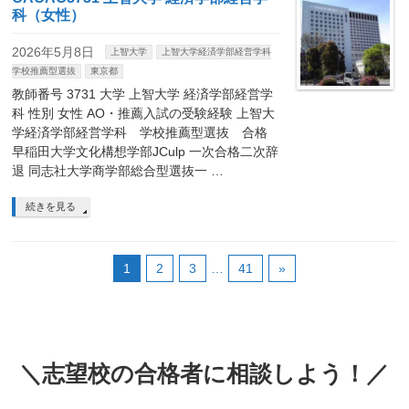
科（女性）
2026年5月8日
上智大学
上智大学経済学部経営学科
学校推薦型選抜
東京都
教師番号 3731 大学 上智大学 経済学部経営学
科 性別 女性 AO・推薦入試の受験経験 上智大
学経済学部経営学科 学校推薦型選抜 合格
早稲田大学文化構想学部JCulp 一次合格二次辞
退 同志社大学商学部総合型選抜一 …
続きを見る
1
2
3
…
41
»
＼志望校の合格者に相談しよう！／