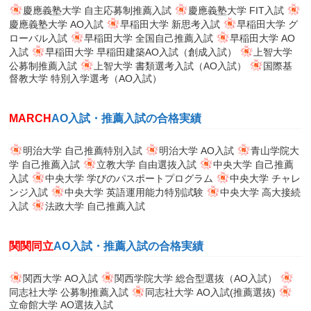
慶應義塾大学 自主応募制推薦入試
慶應義塾大学 FIT入試
慶應義塾大学 AO入試
早稲田大学 新思考入試
早稲田大学 グ
ローバル入試
早稲田大学 全国自己推薦入試
早稲田大学 AO
入試
早稲田大学 早稲田建築AO入試（創成入試）
上智大学
公募制推薦入試
上智大学 書類選考入試（AO入試）
国際基
督教大学 特別入学選考（AO入試）
MARCH
AO入試・推薦入試の合格実績
明治大学 自己推薦特別入試
明治大学 AO入試
青山学院大
学 自己推薦入試
立教大学 自由選抜入試
中央大学 自己推薦
入試
中央大学 学びのパスポートプログラム
中央大学 チャレ
ンジ入試
中央大学 英語運用能力特別試験
中央大学 高大接続
入試
法政大学 自己推薦入試
関関同立
AO入試・推薦入試の合格実績
関西大学 AO入試
関西学院大学 総合型選抜（AO入試）
同志社大学 公募制推薦入試
同志社大学 AO入試(推薦選抜)
立命館大学 AO選抜入試