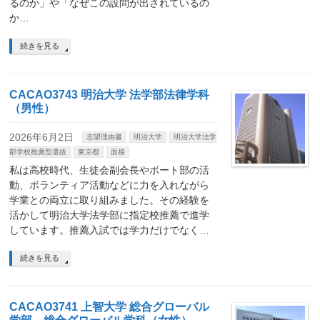
るのか」や「なぜこの設問が出されているの
か…
続きを見る
CACAO3743 明治大学 法学部法律学科
（男性）
2026年6月2日
志望理由書
明治大学
明治大学法学
部学校推薦型選抜
東京都
面接
私は高校時代、生徒会副会長やボート部の活
動、ボランティア活動などに力を入れながら
学業との両立に取り組みました。その経験を
活かして明治大学法学部に指定校推薦で進学
しています。推薦入試では学力だけでなく…
続きを見る
CACAO3741 上智大学 総合グローバル