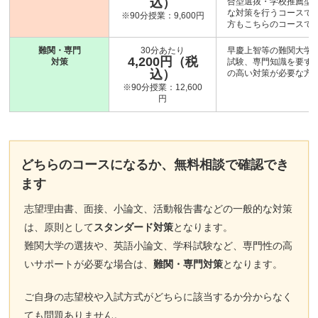
込）
合型選抜・学校推薦型
な対策を行うコースです
※90分授業：9,600円
方もこちらのコースで
難関・専門
30分あたり
早慶上智等の難関大学
4,200円（税
対策
試験、専門知識を要す
込）
の高い対策が必要な方
※90分授業：12,600
円
どちらのコースになるか、無料相談で確認でき
ます
志望理由書、面接、小論文、活動報告書などの一般的な対策
は、原則として
スタンダード対策
となります。
難関大学の選抜や、英語小論文、学科試験など、専門性の高
いサポートが必要な場合は、
難関・専門対策
となります。
ご自身の志望校や入試方式がどちらに該当するか分からなく
ても問題ありません。