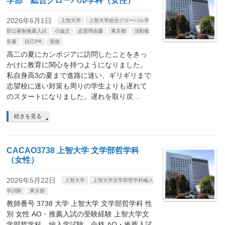
学部 総合グローバル学科（女性）
2026年6月1日
上智大学
上智大学総合グローバル学
部公募制推薦入試
小論文
志望理由書
東京都
活動報
告書
自己PR
面接
高二の夏にカンボジアに訪問したことをきっ
かけに教育に関心を持つようになりました。
私自身高3の夏まで進路に迷い、ギリギリまで
志望校に迷い対策も周りの学生よりも遅れて
のスタートになりました。遅れを取り戻…
続きを見る
CACAO3738 上智大学 文学部哲学科
（女性）
2026年5月22日
上智大学
上智大学文学部哲学科編入
学試験
東京都
教師番号 3738 大学 上智大学 文学部哲学科 性
別 女性 AO・推薦入試の受験経験 上智大学文
学部哲学科 編入学試験 合格 AO・推薦入試