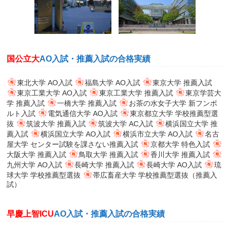
国公立大
AO入試・推薦入試の合格実績
東北大学 AO入試
福島大学 AO入試
東京大学 推薦入試
東京工業大学 AO入試
東京工業大学 推薦入試
東京学芸大
学 推薦入試
一橋大学 推薦入試
お茶の水女子大学 新フンボ
ルト入試
電気通信大学 AO入試
東京都立大学 学校推薦型選
抜
筑波大学 推薦入試
筑波大学 AC入試
横浜国立大学 推
薦入試
横浜国立大学 AO入試
横浜市立大学 AO入試
名古
屋大学 センター試験を課さない推薦入試
京都大学 特色入試
大阪大学 推薦入試
鳥取大学 推薦入試
香川大学 推薦入試
九州大学 AO入試
長崎大学 推薦入試
長崎大学 AO入試
琉
球大学 学校推薦型選抜
帯広畜産大学 学校推薦型選抜（推薦入
試）
早慶上智ICU
AO入試・推薦入試の合格実績