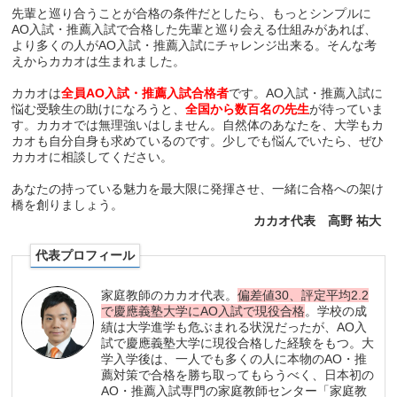
先輩と巡り合うことが合格の条件だとしたら、もっとシンプルに
AO入試・推薦入試で合格した先輩と巡り会える仕組みがあれば、
より多くの人がAO入試・推薦入試にチャレンジ出来る。そんな考
えからカカオは生まれました。
カカオは
全員AO入試・推薦入試合格者
です。AO入試・推薦入試に
悩む受験生の助けになろうと、
全国から数百名の先生
が待っていま
す。カカオでは無理強いはしません。自然体のあなたを、大学もカ
カオも自分自身も求めているのです。少しでも悩んでいたら、ぜひ
カカオに相談してください。
あなたの持っている魅力を最大限に発揮させ、一緒に合格への架け
橋を創りましょう。
カカオ代表 高野 祐大
代表プロフィール
家庭教師のカカオ代表。
偏差値30、評定平均2.2
で慶應義塾大学にAO入試で現役合格
。学校の成
績は大学進学も危ぶまれる状況だったが、AO入
試で慶應義塾大学に現役合格した経験をもつ。大
学入学後は、一人でも多くの人に本物のAO・推
薦対策で合格を勝ち取ってもらうべく、日本初の
AO・推薦入試専門の家庭教師センター「家庭教