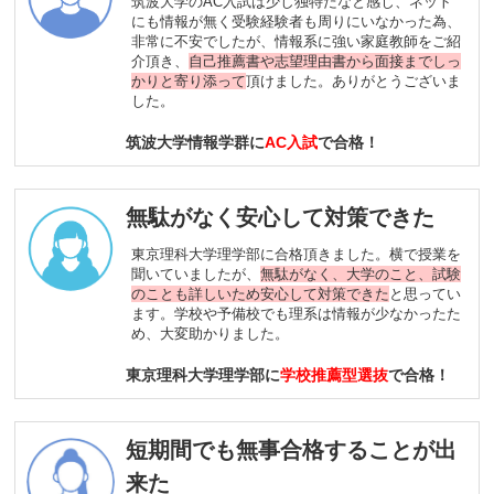
筑波大学のAC入試は少し独特だなと感じ、ネット
にも情報が無く受験経験者も周りにいなかった為、
非常に不安でしたが、情報系に強い家庭教師をご紹
介頂き、
自己推薦書や志望理由書から面接までしっ
かりと寄り添って
頂けました。ありがとうございま
した。
筑波大学情報学群に
AC入試
で合格！
無駄がなく安心して対策できた
東京理科大学理学部に合格頂きました。横で授業を
聞いていましたが、
無駄がなく、大学のこと、試験
のことも詳しいため安心して対策できた
と思ってい
ます。学校や予備校でも理系は情報が少なかったた
め、大変助かりました。
東京理科大学理学部に
学校推薦型選抜
で合格！
短期間でも無事合格することが出
来た