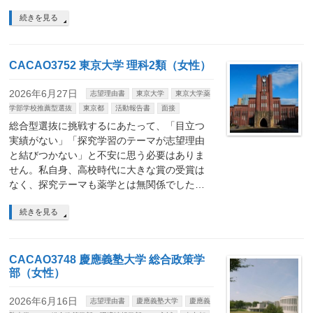
続きを見る
CACAO3752 東京大学 理科2類（女性）
2026年6月27日
志望理由書
東京大学
東京大学薬
学部学校推薦型選抜
東京都
活動報告書
面接
総合型選抜に挑戦するにあたって、「目立つ
実績がない」「探究学習のテーマが志望理由
と結びつかない」と不安に思う必要はありま
せん。私自身、高校時代に大きな賞の受賞は
なく、探究テーマも薬学とは無関係でした…
続きを見る
CACAO3748 慶應義塾大学 総合政策学
部（女性）
2026年6月16日
志望理由書
慶應義塾大学
慶應義