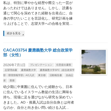
私は、特別に華やかな経歴や際立った一芸が
あったわけではありません。しかし、読書を
通じて関心を深めてきた経験を出発点に、自
身の学びたいことを言語化し、研究計画を練
り上げることで、志望大学への合格を実現…
続きを見る
CACAO3754 慶應義塾大学 総合政策学
部（女性）
2026年7月1日
プレゼンテーション
任意提出書類
志望理由書
慶應義塾大学
慶應義塾大学SFC（総合政策学
部・環境情報学部）AO入試
東京都
活動報告書
自由記
述
面接
幼少期に中東圏に住んでいた経験から、日本
に住んでいるイスラーム教徒の生活に興味を
持ち、現場に足を運びながら研究を深めてい
きました。AO・推薦入試は自分自身とは何者
なのか、自分と向き合い問い続ける入試…