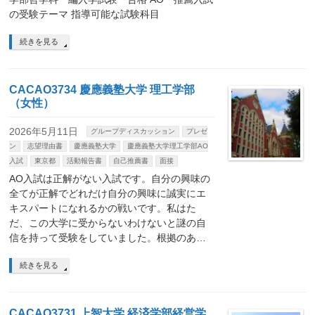
の受験テーマ 指導可能な試験科目
続きを見る
CACAO3734 慶應義塾大学 理工学部
（女性）
2026年5月11日
グループディスカッション
プレゼ
ン
志望理由書
慶應義塾大学
慶應義塾大学理工学部AO
入試
東京都
活動報告書
自己推薦書
面接
AO入試は正解がない入試です。自分の興味の
全てが正解でどれだけ自分の興味に誠実にエ
キスパートになれるかの戦いです。私はた
だ、この大学に受からないわけないと謎の自
信を持って受験をしていました。根拠のあ…
続きを見る
CACAO3731 上智大学 経済学部経営学