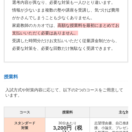
選考内容が異なり、必要な対策も一人ひとり違います。
情報が少ないまま複数の塾や講座を受講し、気づけば費用
がかさんでしまうことも少なくありません。
家庭教師のカカオでは、
高額な授業料を最初にまとめてお
支払いいただく必要はありません。
受講した時間分だけお支払いいただく従量課金制だから、
必要な対策を、必要な回数だけ無駄なく受講できます。
授業料
入試方式や対策内容に応じて、以下の2つのコースをご用意して
います。
コース
授業料
主な対
スタンダード
30分あたり
志望理由書、自己推薦
3,200円（税
対策
接、小論文、プレゼン