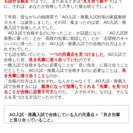
も話せる親友”
のように、またあるときは
“支え合う親子”
のよう
に。それは、あなたが合格して入学した後も続くでしょう。
７年前、昔ながらの純喫茶で「AO入試・推薦入試対策の家庭教師
カカオ」は誕生しました。その日、集まったのは皆、AO入試・推
薦入試で合格した人でした。
「AO入試で合格するのにやったこと」が話題になり、「AO入試対
策塾に通った」とか「高校の先輩に相談した」とか「志望校のキャ
ンパスに潜った」とか、AO入試・推薦入試での合格の仕方は人そ
れぞれでした。
でも話を聞いていたら、
一つの共通点を見つけました
。AO入試で
合格した皆、
良き先輩に巡り合っていた
のです。
一般入試で合格するのに必要なことが「良い先生」に巡り合うこと
だとしたら、AO入試・推薦入試で合格するのに必要なことは、
良
き先輩に巡り合うこと
なのか。
「合格の仕方は人それぞれ」なんかじゃなくて、AO入試・推薦入
試で合格するには、
親身になって指導してくれる「先輩」を見つけ
ることが合格に必要不可欠
なのだ。「人それぞれ」なのは、そんな
人を見つける方法だったのです。
AO入試・推薦入試で合格している人の共通点 = 「良き先輩
と巡り合っていること」