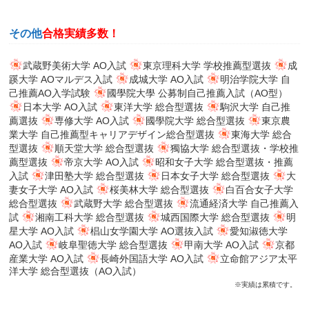
その他
合格実績多数！
武蔵野美術大学 AO入試
東京理科大学 学校推薦型選抜
成
蹊大学 AOマルデス入試
成城大学 AO入試
明治学院大学 自
己推薦AO入学試験
國學院大學 公募制自己推薦入試（AO型）
日本大学 AO入試
東洋大学 総合型選抜
駒沢大学 自己推
薦選抜
専修大学 AO入試
國學院大学 総合型選抜
東京農
業大学 自己推薦型キャリアデザイン総合型選抜
東海大学 総合
型選抜
順天堂大学 総合型選抜
獨協大学 総合型選抜・学校推
薦型選抜
帝京大学 AO入試
昭和女子大学 総合型選抜・推薦
入試
津田塾大学 総合型選抜
日本女子大学 総合型選抜
大
妻女子大学 AO入試
桜美林大学 総合型選抜
白百合女子大学
総合型選抜
武蔵野大学 総合型選抜
流通経済大学 自己推薦入
試
湘南工科大学 総合型選抜
城西国際大学 総合型選抜
明
星大学 AO入試
椙山女学園大学 AO選抜入試
愛知淑徳大学
AO入試
岐阜聖徳大学 総合型選抜
甲南大学 AO入試
京都
産業大学 AO入試
長崎外国語大学 AO入試
立命館アジア太平
洋大学 総合型選抜（AO入試）
※実績は累積です。