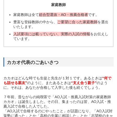
家庭教師
家庭教師は全て
総合型選抜・AO・推薦合格者
です。
豊富な登録教師の中から、
ご要望に合った家庭教師
を選出
いたします。
入試要項には載っていない、実際の入試の情報
をお伝えし
ています。
カカオ代表のごあいさつ
カカオはどんな時でも生徒と先生が１対１です。あるときは
“何で
も話せる親友”
のように、またあるときは
“支え合う親子”
のよう
に。それは、あなたが合格して入学した後も続くでしょう。
７年前、昔ながらの純喫茶で「AO入試・推薦入試対策の家庭教師
カカオ」は誕生しました。その日、集まったのは皆、AO入試・推
薦入試で合格した人でした。
「AO入試で合格するのにやったこと」が話題になり、「AO入試対
策塾に通った」とか「高校の先輩に相談した」とか「志望校のキャ