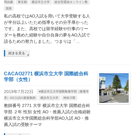
理由書
東京都
横浜市立大学
総合型選抜オンライン塾
面接
私の高校ではAO入試を用いて大学受験する人
が半分以上いたため指導もその分手厚かった
です。また、高校では留学経験や行事のリー
ダーを務めた経験や自分自身の夢をAO入試で
語るための努力しました。つまりは「…
続きを見る
CACAO2771 横浜市立大学 国際総合科
学部（女性）
2019年7月22日
#横浜市立大学国際教養学部（教養学
系）AO入試の家庭教師
横浜市立大学
神奈川県
教師番号 2771 大学 横浜市立大学 国際総合科
学部 ２年 性別 女性 AO・推薦入試の合格経験
横浜市立大学国際総合科学部AO入試 AO・推
薦入試の受験テーマ