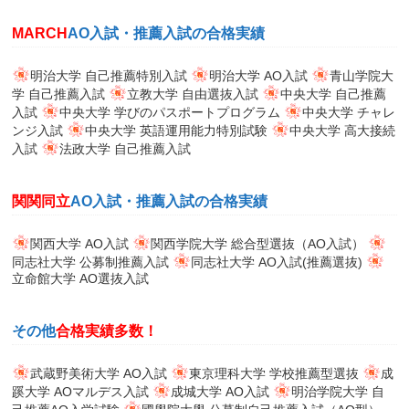
MARCH
AO入試・推薦入試の合格実績
明治大学 自己推薦特別入試
明治大学 AO入試
青山学院大
学 自己推薦入試
立教大学 自由選抜入試
中央大学 自己推薦
入試
中央大学 学びのパスポートプログラム
中央大学 チャレ
ンジ入試
中央大学 英語運用能力特別試験
中央大学 高大接続
入試
法政大学 自己推薦入試
関関同立
AO入試・推薦入試の合格実績
関西大学 AO入試
関西学院大学 総合型選抜（AO入試）
同志社大学 公募制推薦入試
同志社大学 AO入試(推薦選抜)
立命館大学 AO選抜入試
その他
合格実績多数！
武蔵野美術大学 AO入試
東京理科大学 学校推薦型選抜
成
蹊大学 AOマルデス入試
成城大学 AO入試
明治学院大学 自