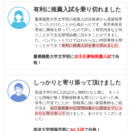
有利に推薦入試を乗り切れました
慶應義塾大学文学部の推薦入試合格者から直接指導
していただけたことが心強かったです。美学美術史
専攻に興味を持っていたので詳しく研究内容など伺
うことができ志望理由書に活かすことができまし
た。パンフレットだけではわからない内部事情を聞
くことができて
有利に推薦入試を乗り切れました
。
慶應義塾大学文学部に
自主応募制推薦入試
で合
格！
しっかりと寄り添って頂けました
筑波大学のAC入試は少し独特だなと感じ、ネット
にも情報が無く受験経験者も周りにいなかった為、
非常に不安でしたが、情報系に強い家庭教師をご紹
介頂き、
自己推薦書や志望理由書から面接までしっ
かりと寄り添って
頂けました。ありがとうございま
した。
筑波大学情報学群に
AC入試
で合格！