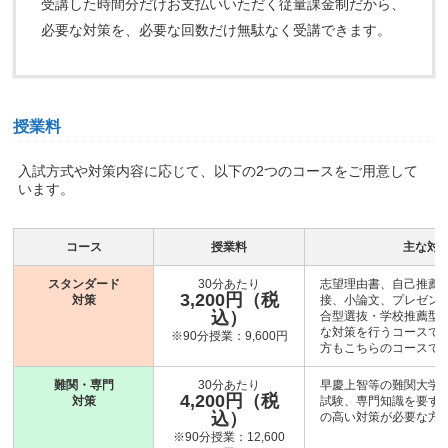
受講した時間分だけお支払いいただく従量課金制だから、
必要な対策を、必要な回数だけ無駄なく受講できます。
授業料
入試方式や対策内容に応じて、以下の2つのコースをご用意して
います。
コース
授業料
主な対
スタンダード
30分あたり
志望理由書、自己推薦
3,200円（税
対策
接、小論文、プレゼン
込）
合型選抜・学校推薦型
な対策を行うコースです
※90分授業：9,600円
方もこちらのコースで
難関・専門
30分あたり
早慶上智等の難関大学
4,200円（税
対策
試験、専門知識を要す
込）
の高い対策が必要な方
※90分授業：12,600