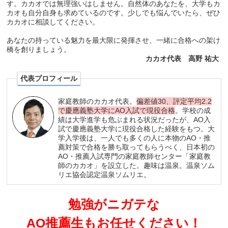
す。カカオでは無理強いはしません。自然体のあなたを、大学もカ
カオも自分自身も求めているのです。少しでも悩んでいたら、ぜひ
カカオに相談してください。
あなたの持っている魅力を最大限に発揮させ、一緒に合格への架け
橋を創りましょう。
カカオ代表 高野 祐大
代表プロフィール
家庭教師のカカオ代表。
偏差値30、評定平均2.2
で慶應義塾大学にAO入試で現役合格
。学校の成
績は大学進学も危ぶまれる状況だったが、AO入
試で慶應義塾大学に現役合格した経験をもつ。大
学入学後は、一人でも多くの人に本物のAO・推
薦対策で合格を勝ち取ってもらうべく、日本初の
AO・推薦入試専門の家庭教師センター「家庭教
師のカカオ」を設立した。趣味は温泉。温泉ソム
リエ協会認定温泉ソムリエ。
勉強がニガテな
AO推薦生もお任せください！