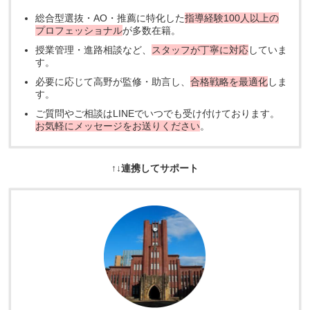
総合型選抜・AO・推薦に特化した
指導経験100人以上の
プロフェッショナル
が多数在籍。
授業管理・進路相談など、
スタッフが丁寧に対応
していま
す。
必要に応じて高野が監修・助言し、
合格戦略を最適化
しま
す。
ご質問やご相談はLINEでいつでも受け付けております。
お気軽にメッセージをお送りください
。
↑↓連携してサポート