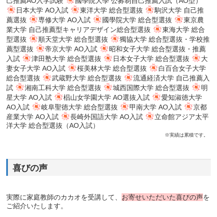
己推薦AO入学試験
國學院大學 公募制自己推薦入試（AO型）
日本大学 AO入試
東洋大学 総合型選抜
駒沢大学 自己推
薦選抜
専修大学 AO入試
國學院大学 総合型選抜
東京農
業大学 自己推薦型キャリアデザイン総合型選抜
東海大学 総合
型選抜
順天堂大学 総合型選抜
獨協大学 総合型選抜・学校推
薦型選抜
帝京大学 AO入試
昭和女子大学 総合型選抜・推薦
入試
津田塾大学 総合型選抜
日本女子大学 総合型選抜
大
妻女子大学 AO入試
桜美林大学 総合型選抜
白百合女子大学
総合型選抜
武蔵野大学 総合型選抜
流通経済大学 自己推薦入
試
湘南工科大学 総合型選抜
城西国際大学 総合型選抜
明
星大学 AO入試
椙山女学園大学 AO選抜入試
愛知淑徳大学
AO入試
岐阜聖徳大学 総合型選抜
甲南大学 AO入試
京都
産業大学 AO入試
長崎外国語大学 AO入試
立命館アジア太平
洋大学 総合型選抜（AO入試）
※実績は累積です。
喜びの声
実際に家庭教師のカカオを受講して、
お寄せいただいた喜びの声
を
ご紹介いたします。