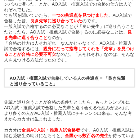
ンパスに潜った」とか、AO入試・推薦入試での合格の仕方は人そ
れぞれでした。
でも話を聞いていたら、
一つの共通点を見つけました
。AO入試で
合格した皆、
良き先輩に巡り合っていた
のです。
一般入試で合格するのに必要なことが「良い先生」に巡り合うこと
だとしたら、AO入試・推薦入試で合格するのに必要なことは、
良
き先輩に巡り合うこと
なのか。
「合格の仕方は人それぞれ」なんかじゃなくて、AO入試・推薦入
試で合格するには、
親身になって指導してくれる「先輩」を見つけ
ることが合格に必要不可欠
なのだ。「人それぞれ」なのは、そんな
人を見つける方法だったのです。
AO入試・推薦入試で合格している人の共通点 = 「良き先輩
と巡り合っていること」
先輩と巡り合うことが合格の条件だとしたら、もっとシンプルに
AO入試・推薦入試で合格した先輩と巡り会える仕組みがあれば、
より多くの人がAO入試・推薦入試にチャレンジ出来る。そんな考
えからカカオは生まれました。
カカオは
全員AO入試・推薦入試合格者
です。AO入試・推薦入試に
悩む受験生の助けになろうと、
全国から数百名の先生
が待っていま