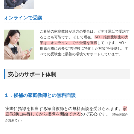
オンラインで受講
ご希望の家庭教師が遠方の場合は、ビデオ通話で受講す
ることも可能です。 そして現在、
AO・推薦受験生の大
半は「オンライン」での受講を選択
しています。AO・
推薦合格に必要な“志望校に特化した対策”を提供し、す
べての受験生に最善の環境でサポートしています。
安心のサポート体制
１．候補の家庭教師との無料面談
実際に指導を担当する家庭教師との無料面談を受けられます。
家
庭教師に納得してから指導を開始できる
ので安心です。
（※公募案件
が対象です）