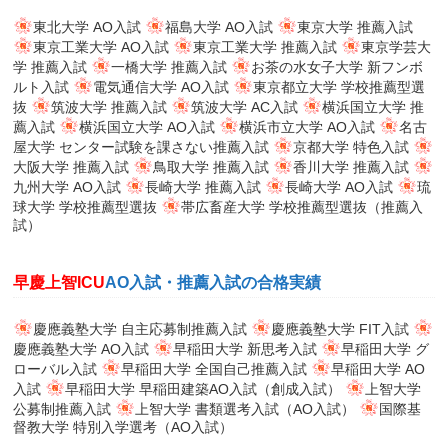
東北大学 AO入試
福島大学 AO入試
東京大学 推薦入試
東京工業大学 AO入試
東京工業大学 推薦入試
東京学芸大
学 推薦入試
一橋大学 推薦入試
お茶の水女子大学 新フンボ
ルト入試
電気通信大学 AO入試
東京都立大学 学校推薦型選
抜
筑波大学 推薦入試
筑波大学 AC入試
横浜国立大学 推
薦入試
横浜国立大学 AO入試
横浜市立大学 AO入試
名古
屋大学 センター試験を課さない推薦入試
京都大学 特色入試
大阪大学 推薦入試
鳥取大学 推薦入試
香川大学 推薦入試
九州大学 AO入試
長崎大学 推薦入試
長崎大学 AO入試
琉
球大学 学校推薦型選抜
帯広畜産大学 学校推薦型選抜（推薦入
試）
早慶上智ICU
AO入試・推薦入試の合格実績
慶應義塾大学 自主応募制推薦入試
慶應義塾大学 FIT入試
慶應義塾大学 AO入試
早稲田大学 新思考入試
早稲田大学 グ
ローバル入試
早稲田大学 全国自己推薦入試
早稲田大学 AO
入試
早稲田大学 早稲田建築AO入試（創成入試）
上智大学
公募制推薦入試
上智大学 書類選考入試（AO入試）
国際基
督教大学 特別入学選考（AO入試）