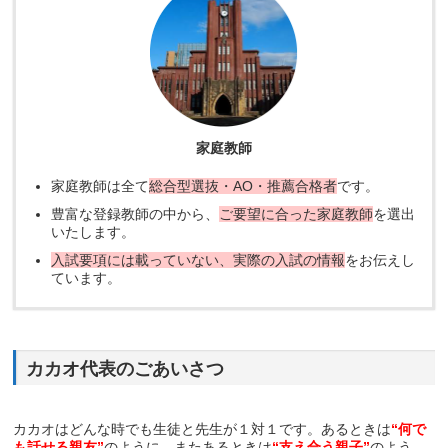
家庭教師
家庭教師は全て
総合型選抜・AO・推薦合格者
です。
豊富な登録教師の中から、
ご要望に合った家庭教師
を選出
いたします。
入試要項には載っていない、実際の入試の情報
をお伝えし
ています。
カカオ代表のごあいさつ
カカオはどんな時でも生徒と先生が１対１です。あるときは
“何で
も話せる親友”
のように、またあるときは
“支え合う親子”
のよう