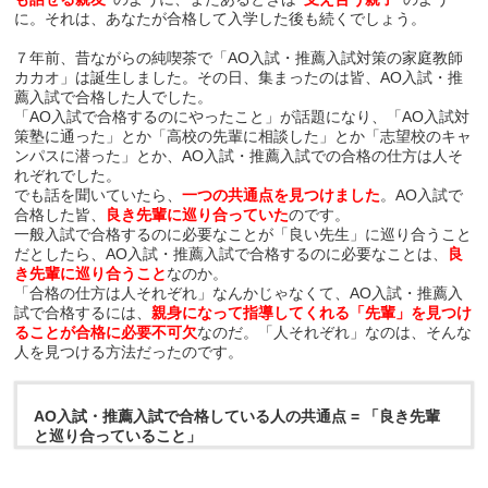
に。それは、あなたが合格して入学した後も続くでしょう。
７年前、昔ながらの純喫茶で「AO入試・推薦入試対策の家庭教師
カカオ」は誕生しました。その日、集まったのは皆、AO入試・推
薦入試で合格した人でした。
「AO入試で合格するのにやったこと」が話題になり、「AO入試対
策塾に通った」とか「高校の先輩に相談した」とか「志望校のキャ
ンパスに潜った」とか、AO入試・推薦入試での合格の仕方は人そ
れぞれでした。
でも話を聞いていたら、
一つの共通点を見つけました
。AO入試で
合格した皆、
良き先輩に巡り合っていた
のです。
一般入試で合格するのに必要なことが「良い先生」に巡り合うこと
だとしたら、AO入試・推薦入試で合格するのに必要なことは、
良
き先輩に巡り合うこと
なのか。
「合格の仕方は人それぞれ」なんかじゃなくて、AO入試・推薦入
試で合格するには、
親身になって指導してくれる「先輩」を見つけ
ることが合格に必要不可欠
なのだ。「人それぞれ」なのは、そんな
人を見つける方法だったのです。
AO入試・推薦入試で合格している人の共通点 = 「良き先輩
と巡り合っていること」