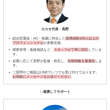
カカオ代表・高野
総合型選抜・AO・推薦に特化した
指導経験100人以上の
プロフェッショナル
が多数在籍。
授業管理・進路相談など、
スタッフが丁寧に対応
していま
す。
必要に応じて高野が監修・助言し、
合格戦略を最適化
しま
す。
ご質問やご相談はLINEでいつでも受け付けております。
お気軽にメッセージをお送りください
。
↑↓連携してサポート