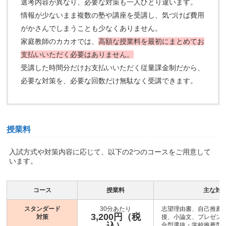
選考内容が異なり、必要な対策も一人ひとり違います。
情報が少ないまま複数の塾や講座を受講し、気づけば費用
がかさんでしまうことも少なくありません。
家庭教師のカカオでは、
高額な授業料を最初にまとめてお
支払いいただく必要はありません。
受講した時間分だけお支払いいただく従量課金制だから、
必要な対策を、必要な回数だけ無駄なく受講できます。
授業料
入試方式や対策内容に応じて、以下の2つのコースをご用意して
います。
コース
授業料
主な対
スタンダード
30分あたり
志望理由書、自己推薦
3,200円（税
対策
接、小論文、プレゼン
合型選抜・学校推薦型