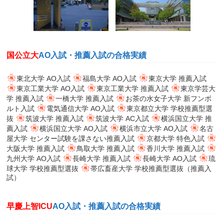
国公立大
AO入試・推薦入試の合格実績
東北大学 AO入試
福島大学 AO入試
東京大学 推薦入試
東京工業大学 AO入試
東京工業大学 推薦入試
東京学芸大
学 推薦入試
一橋大学 推薦入試
お茶の水女子大学 新フンボ
ルト入試
電気通信大学 AO入試
東京都立大学 学校推薦型選
抜
筑波大学 推薦入試
筑波大学 AC入試
横浜国立大学 推
薦入試
横浜国立大学 AO入試
横浜市立大学 AO入試
名古
屋大学 センター試験を課さない推薦入試
京都大学 特色入試
大阪大学 推薦入試
鳥取大学 推薦入試
香川大学 推薦入試
九州大学 AO入試
長崎大学 推薦入試
長崎大学 AO入試
琉
球大学 学校推薦型選抜
帯広畜産大学 学校推薦型選抜（推薦入
試）
早慶上智ICU
AO入試・推薦入試の合格実績