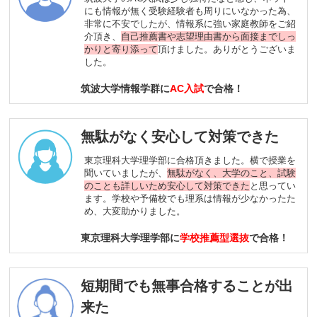
にも情報が無く受験経験者も周りにいなかった為、
非常に不安でしたが、情報系に強い家庭教師をご紹
介頂き、
自己推薦書や志望理由書から面接までしっ
かりと寄り添って
頂けました。ありがとうございま
した。
筑波大学情報学群に
AC入試
で合格！
無駄がなく安心して対策できた
東京理科大学理学部に合格頂きました。横で授業を
聞いていましたが、
無駄がなく、大学のこと、試験
のことも詳しいため安心して対策できた
と思ってい
ます。学校や予備校でも理系は情報が少なかったた
め、大変助かりました。
東京理科大学理学部に
学校推薦型選抜
で合格！
短期間でも無事合格することが出
来た