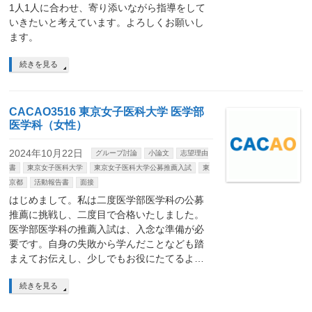
1人1人に合わせ、寄り添いながら指導をして
いきたいと考えています。よろしくお願いし
ます。
続きを見る
CACAO3516 東京女子医科大学 医学部
医学科（女性）
2024年10月22日
グループ討論
小論文
志望理由
書
東京女子医科大学
東京女子医科大学公募推薦入試
東
京都
活動報告書
面接
はじめまして。私は二度医学部医学科の公募
推薦に挑戦し、二度目で合格いたしました。
医学部医学科の推薦入試は、入念な準備が必
要です。自身の失敗から学んだことなども踏
まえてお伝えし、少しでもお役にたてるよ…
続きを見る