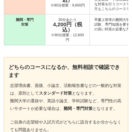
込）
な対策を行うコースです
※90分授業：9,600円
方もこちらのコースで
難関・専門
30分あたり
早慶上智等の難関大学
4,200円（税
対策
試験、専門知識を要す
込）
の高い対策が必要な方
※90分授業：12,600
円
どちらのコースになるか、無料相談で確認でき
ます
志望理由書、面接、小論文、活動報告書などの一般的な対策
は、原則として
スタンダード対策
となります。
難関大学の選抜や、英語小論文、学科試験など、専門性の高
いサポートが必要な場合は、
難関・専門対策
となります。
ご自身の志望校や入試方式がどちらに該当するか分からなく
ても問題ありません。