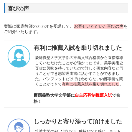
喜びの声
実際に家庭教師のカカオを受講して、
お寄せいただいた喜びの声
を
ご紹介いたします。
有利に推薦入試を乗り切れました
慶應義塾大学文学部の推薦入試合格者から直接指導
していただけたことが心強かったです。美学美術史
専攻に興味を持っていたので詳しく研究内容など伺
うことができ志望理由書に活かすことができまし
た。パンフレットだけではわからない内部事情を聞
くことができて
有利に推薦入試を乗り切れました
。
慶應義塾大学文学部に
自主応募制推薦入試
で合
格！
しっかりと寄り添って頂けました
筑波大学のAC入試は少し独特だなと感じ、ネット