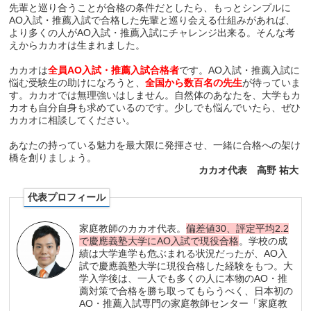
先輩と巡り合うことが合格の条件だとしたら、もっとシンプルに
AO入試・推薦入試で合格した先輩と巡り会える仕組みがあれば、
より多くの人がAO入試・推薦入試にチャレンジ出来る。そんな考
えからカカオは生まれました。
カカオは
全員AO入試・推薦入試合格者
です。AO入試・推薦入試に
悩む受験生の助けになろうと、
全国から数百名の先生
が待っていま
す。カカオでは無理強いはしません。自然体のあなたを、大学もカ
カオも自分自身も求めているのです。少しでも悩んでいたら、ぜひ
カカオに相談してください。
あなたの持っている魅力を最大限に発揮させ、一緒に合格への架け
橋を創りましょう。
カカオ代表 高野 祐大
代表プロフィール
家庭教師のカカオ代表。
偏差値30、評定平均2.2
で慶應義塾大学にAO入試で現役合格
。学校の成
績は大学進学も危ぶまれる状況だったが、AO入
試で慶應義塾大学に現役合格した経験をもつ。大
学入学後は、一人でも多くの人に本物のAO・推
薦対策で合格を勝ち取ってもらうべく、日本初の
AO・推薦入試専門の家庭教師センター「家庭教