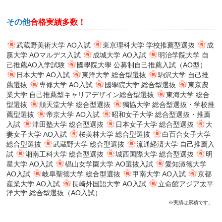
その他
合格実績多数！
武蔵野美術大学 AO入試
東京理科大学 学校推薦型選抜
成
蹊大学 AOマルデス入試
成城大学 AO入試
明治学院大学 自
己推薦AO入学試験
國學院大學 公募制自己推薦入試（AO型）
日本大学 AO入試
東洋大学 総合型選抜
駒沢大学 自己推
薦選抜
専修大学 AO入試
國學院大学 総合型選抜
東京農
業大学 自己推薦型キャリアデザイン総合型選抜
東海大学 総合
型選抜
順天堂大学 総合型選抜
獨協大学 総合型選抜・学校推
薦型選抜
帝京大学 AO入試
昭和女子大学 総合型選抜・推薦
入試
津田塾大学 総合型選抜
日本女子大学 総合型選抜
大
妻女子大学 AO入試
桜美林大学 総合型選抜
白百合女子大学
総合型選抜
武蔵野大学 総合型選抜
流通経済大学 自己推薦入
試
湘南工科大学 総合型選抜
城西国際大学 総合型選抜
明
星大学 AO入試
椙山女学園大学 AO選抜入試
愛知淑徳大学
AO入試
岐阜聖徳大学 総合型選抜
甲南大学 AO入試
京都
産業大学 AO入試
長崎外国語大学 AO入試
立命館アジア太平
洋大学 総合型選抜（AO入試）
※実績は累積です。