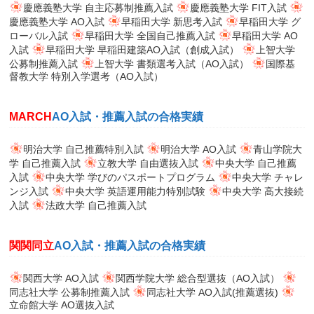
慶應義塾大学 自主応募制推薦入試
慶應義塾大学 FIT入試
慶應義塾大学 AO入試
早稲田大学 新思考入試
早稲田大学 グ
ローバル入試
早稲田大学 全国自己推薦入試
早稲田大学 AO
入試
早稲田大学 早稲田建築AO入試（創成入試）
上智大学
公募制推薦入試
上智大学 書類選考入試（AO入試）
国際基
督教大学 特別入学選考（AO入試）
MARCH
AO入試・推薦入試の合格実績
明治大学 自己推薦特別入試
明治大学 AO入試
青山学院大
学 自己推薦入試
立教大学 自由選抜入試
中央大学 自己推薦
入試
中央大学 学びのパスポートプログラム
中央大学 チャレ
ンジ入試
中央大学 英語運用能力特別試験
中央大学 高大接続
入試
法政大学 自己推薦入試
関関同立
AO入試・推薦入試の合格実績
関西大学 AO入試
関西学院大学 総合型選抜（AO入試）
同志社大学 公募制推薦入試
同志社大学 AO入試(推薦選抜)
立命館大学 AO選抜入試