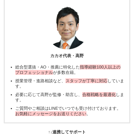
カカオ代表・高野
総合型選抜・AO・推薦に特化した
指導経験100人以上の
プロフェッショナル
が多数在籍。
授業管理・進路相談など、
スタッフが丁寧に対応
していま
す。
必要に応じて高野が監修・助言し、
合格戦略を最適化
しま
す。
ご質問やご相談はLINEでいつでも受け付けております。
お気軽にメッセージをお送りください
。
↑↓連携してサポート