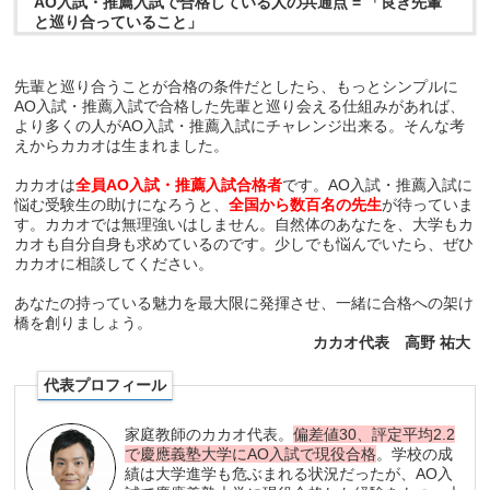
AO入試・推薦入試で合格している人の共通点 = 「良き先輩
と巡り合っていること」
先輩と巡り合うことが合格の条件だとしたら、もっとシンプルに
AO入試・推薦入試で合格した先輩と巡り会える仕組みがあれば、
より多くの人がAO入試・推薦入試にチャレンジ出来る。そんな考
えからカカオは生まれました。
カカオは
全員AO入試・推薦入試合格者
です。AO入試・推薦入試に
悩む受験生の助けになろうと、
全国から数百名の先生
が待っていま
す。カカオでは無理強いはしません。自然体のあなたを、大学もカ
カオも自分自身も求めているのです。少しでも悩んでいたら、ぜひ
カカオに相談してください。
あなたの持っている魅力を最大限に発揮させ、一緒に合格への架け
橋を創りましょう。
カカオ代表 高野 祐大
代表プロフィール
家庭教師のカカオ代表。
偏差値30、評定平均2.2
で慶應義塾大学にAO入試で現役合格
。学校の成
績は大学進学も危ぶまれる状況だったが、AO入