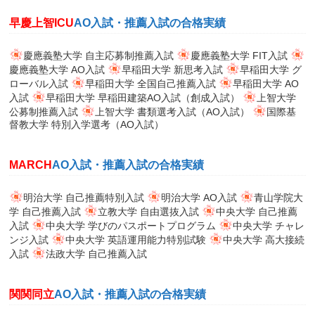
早慶上智ICU
AO入試・推薦入試の合格実績
慶應義塾大学 自主応募制推薦入試
慶應義塾大学 FIT入試
慶應義塾大学 AO入試
早稲田大学 新思考入試
早稲田大学 グ
ローバル入試
早稲田大学 全国自己推薦入試
早稲田大学 AO
入試
早稲田大学 早稲田建築AO入試（創成入試）
上智大学
公募制推薦入試
上智大学 書類選考入試（AO入試）
国際基
督教大学 特別入学選考（AO入試）
MARCH
AO入試・推薦入試の合格実績
明治大学 自己推薦特別入試
明治大学 AO入試
青山学院大
学 自己推薦入試
立教大学 自由選抜入試
中央大学 自己推薦
入試
中央大学 学びのパスポートプログラム
中央大学 チャレ
ンジ入試
中央大学 英語運用能力特別試験
中央大学 高大接続
入試
法政大学 自己推薦入試
関関同立
AO入試・推薦入試の合格実績