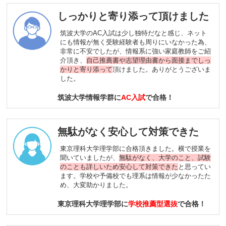
しっかりと寄り添って頂けました
筑波大学のAC入試は少し独特だなと感じ、ネット
にも情報が無く受験経験者も周りにいなかった為、
非常に不安でしたが、情報系に強い家庭教師をご紹
介頂き、
自己推薦書や志望理由書から面接までしっ
かりと寄り添って
頂けました。ありがとうございま
した。
筑波大学情報学群に
AC入試
で合格！
無駄がなく安心して対策できた
東京理科大学理学部に合格頂きました。横で授業を
聞いていましたが、
無駄がなく、大学のこと、試験
のことも詳しいため安心して対策できた
と思ってい
ます。学校や予備校でも理系は情報が少なかったた
め、大変助かりました。
東京理科大学理学部に
学校推薦型選抜
で合格！