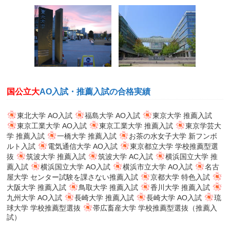
国公立大
AO入試・推薦入試の合格実績
東北大学 AO入試
福島大学 AO入試
東京大学 推薦入試
東京工業大学 AO入試
東京工業大学 推薦入試
東京学芸大
学 推薦入試
一橋大学 推薦入試
お茶の水女子大学 新フンボ
ルト入試
電気通信大学 AO入試
東京都立大学 学校推薦型選
抜
筑波大学 推薦入試
筑波大学 AC入試
横浜国立大学 推
薦入試
横浜国立大学 AO入試
横浜市立大学 AO入試
名古
屋大学 センター試験を課さない推薦入試
京都大学 特色入試
大阪大学 推薦入試
鳥取大学 推薦入試
香川大学 推薦入試
九州大学 AO入試
長崎大学 推薦入試
長崎大学 AO入試
琉
球大学 学校推薦型選抜
帯広畜産大学 学校推薦型選抜（推薦入
試）