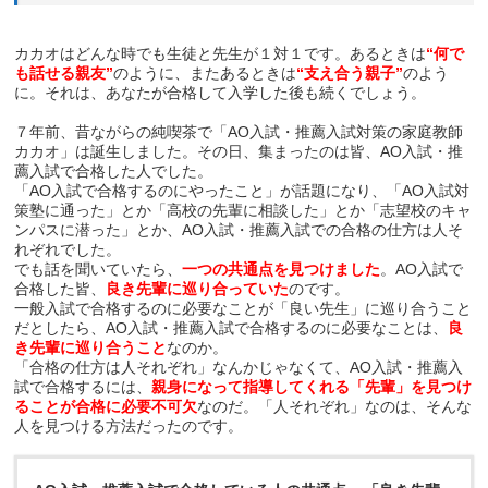
カカオはどんな時でも生徒と先生が１対１です。あるときは
“何で
も話せる親友”
のように、またあるときは
“支え合う親子”
のよう
に。それは、あなたが合格して入学した後も続くでしょう。
７年前、昔ながらの純喫茶で「AO入試・推薦入試対策の家庭教師
カカオ」は誕生しました。その日、集まったのは皆、AO入試・推
薦入試で合格した人でした。
「AO入試で合格するのにやったこと」が話題になり、「AO入試対
策塾に通った」とか「高校の先輩に相談した」とか「志望校のキャ
ンパスに潜った」とか、AO入試・推薦入試での合格の仕方は人そ
れぞれでした。
でも話を聞いていたら、
一つの共通点を見つけました
。AO入試で
合格した皆、
良き先輩に巡り合っていた
のです。
一般入試で合格するのに必要なことが「良い先生」に巡り合うこと
だとしたら、AO入試・推薦入試で合格するのに必要なことは、
良
き先輩に巡り合うこと
なのか。
「合格の仕方は人それぞれ」なんかじゃなくて、AO入試・推薦入
試で合格するには、
親身になって指導してくれる「先輩」を見つけ
ることが合格に必要不可欠
なのだ。「人それぞれ」なのは、そんな
人を見つける方法だったのです。