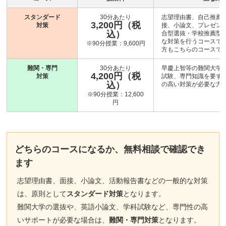
スタンダード
30分あたり
志望理由書、自己推薦
3,200円（税
対策
接、小論文、プレゼン
込）
合型選抜・学校推薦型
な対策を行うコースです
※90分授業：9,600円
方もこちらのコースで
難関・専門
30分あたり
早慶上智等の難関大学
4,200円（税
対策
試験、専門知識を要す
込）
の高い対策が必要な方
※90分授業：12,600
円
どちらのコースになるか、無料相談で確認でき
ます
志望理由書、面接、小論文、活動報告書などの一般的な対策
は、原則として
スタンダード対策
となります。
難関大学の選抜や、英語小論文、学科試験など、専門性の高
いサポートが必要な場合は、
難関・専門対策
となります。