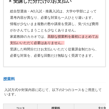
× 受講した分だけのお支払い
総合型選抜・AO入試・推薦入試は、大学や学部によって
選考内容が異なり、必要な対策も一人ひとり違います。
情報が少ないまま複数の塾や講座を受講し、気づけば費用
がかさんでしまうことも少なくありません。
家庭教師のカカオでは、
高額な授業料を最初にまとめてお
支払いいただく必要はありません。
受講した時間分だけお支払いいただく従量課金制だから、
必要な対策を、必要な回数だけ無駄なく受講できます。
授業料
入試方式や対策内容に応じて、以下の2つのコースをご用意して
います。
コース
授業料
主な対