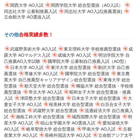
関西大学 AO入試
関西学院大学 総合型選抜（AO入試）
同志社大学 公募制推薦入試
同志社大学 AO入試(推薦選抜)
立命館大学 AO選抜入試
その他
合格実績多数！
武蔵野美術大学 AO入試
東京理科大学 学校推薦型選抜
成
蹊大学 AOマルデス入試
成城大学 AO入試
明治学院大学 自
己推薦AO入学試験
國學院大學 公募制自己推薦入試（AO型）
日本大学 AO入試
東洋大学 総合型選抜
駒沢大学 自己推
薦選抜
専修大学 AO入試
國學院大学 総合型選抜
東京農
業大学 自己推薦型キャリアデザイン総合型選抜
東海大学 総合
型選抜
順天堂大学 総合型選抜
獨協大学 総合型選抜・学校推
薦型選抜
帝京大学 AO入試
昭和女子大学 総合型選抜・推薦
入試
津田塾大学 総合型選抜
日本女子大学 総合型選抜
大
妻女子大学 AO入試
桜美林大学 総合型選抜
白百合女子大学
総合型選抜
武蔵野大学 総合型選抜
流通経済大学 自己推薦入
試
湘南工科大学 総合型選抜
城西国際大学 総合型選抜
明
星大学 AO入試
椙山女学園大学 AO選抜入試
愛知淑徳大学
AO入試
岐阜聖徳大学 総合型選抜
甲南大学 AO入試
京都
産業大学 AO入試
長崎外国語大学 AO入試
立命館アジア太平